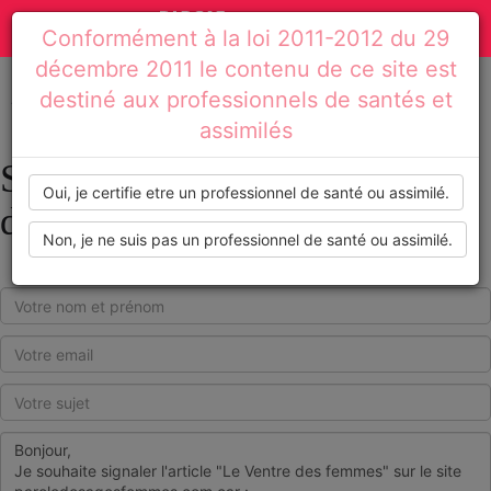
Actualités
Toggle
Conformément à la loi 2011-2012 du 29
médicales,
navigation
décembre 2011 le contenu de ce site est
dossiers
destiné aux professionnels de santés et
Accueil
Signaler l'article : Le Ventre des femmes
assimilés
thématiques,
Signaler l'article : Le Ventre
formations,
Oui, je certifie etre un professionnel de santé ou assimilé.
des femmes
recommandations
Non, je ne suis pas un professionnel de santé ou assimilé.