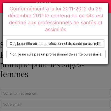
Actualités
Toggle
Conformément à la loi 2011-2012 du 29
médicales,
navigation
décembre 2011 le contenu de ce site est
dossiers
destiné aux professionnels de santés et
Accueil
Signaler l'article : Prescriptions : un guide pratique pour les sages-femmes
assimilés
thématiques,
formations,
Signaler l'article :
Oui, je certifie etre un professionnel de santé ou assimilé.
recommandations
Prescriptions : un guide
Non, je ne suis pas un professionnel de santé ou assimilé.
pratique pour les sages-
femmes