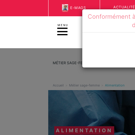
ACTUALIT
E-MAGS
Conformément à 
d
MÉTIER SAGE-FEMME
DROITS ET FORMAT
Accueil
Métier sage-femme
Alimentation
ALIMENTATION