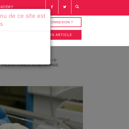
CADEMY
u de ce site est
INSCRIPTION / CONNEXION ?
és
SOUMETTRE UN ARTICLE
FICHES
VIDÉOS / E-
PRODUITS/MÉDICALES
LEARNINGS