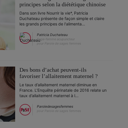
principes selon la diététique chinoise
Dans son livre Nourrir la vie*, Patricia
Duchateau présente de façon simple et claire
les grands principes de l'alimenta...
Patricia Duchateau
Sage-femme acupuncteur
pour Parole de sages femmes
Des bons d’achat peuvent-ils
favoriser l’allaitement maternel ?
Le taux d’allaitement maternel diminue en
France. L’Enquête périnatale de 2016 relate un
taux d’allaitement maternel à l...
Paroledesagesfemmes
pour Parole de sages femmes