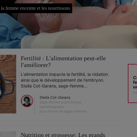
r la femme enceinte et les nourrissons
Fertilité : L'alimentation peut-elle
l'améliorer?
L'alimentation impacte la fertilité, la nidation
C
ainsi que le développement de l'embryon.
f
Stella Cot-Garans, sage-femme...
u
Le
Stella Cot-Garans
Sage-femme sophrologue
nutrithérapeute
pour Parole de sages femmes
Nutrition et grossesse: Les grands