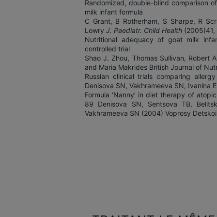
Randomized, double-blind comparison of 
milk infant formula
C Grant, B Rotherham, S Sharpe, R Sc
Lowry
J. Paediatr. Child Health
(2005)41
Nutritional adequacy of goat milk infa
controlled trial
Shao J. Zhou, Thomas Sullivan, Robert A.
and Maria Makrides British Journal of Nutr
Russian clinical trials comparing alle
Denisova SN, Vakhrameeva SN, Ivanina E
Formula ‘Nanny’ in diet therapy of atopic
89 Denisova SN, Sentsova TB, Belitsk
Vakhrameeva SN (2004) Voprosy Detskoi 