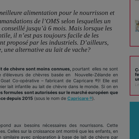
meilleure alimentation pour le nourrisson et
mmandations de l’OMS selon lesquelles un
t conseillé jusqu’à 6 mois. Mais lorsque les
ile, il n’est pas toujours facile de les
nt proposé par les industriels. D’ailleurs,
e, une alternative au lait de vache?
lait de chèvre sont moins connues,
pourtant
elles ne sont
C
f
ve d’éleveurs de chèvres basée en Nouvelle-Zélande en
u
Goat Co-opérative – fabricant de Capricare ®)! Elle est
Le
er lait infantile au lait de chèvre dans le monde. Si on en
s formules sont autorisées sur le marché européen que
nce depuis 2015
(sous le nom de
Capricare ®
).
épond aux besoins nécessaires des nourrissons. Cette
des. Celles sur la croissance ont montré que les enfants, en
similaire avec préparation à base de lait de chèvre par