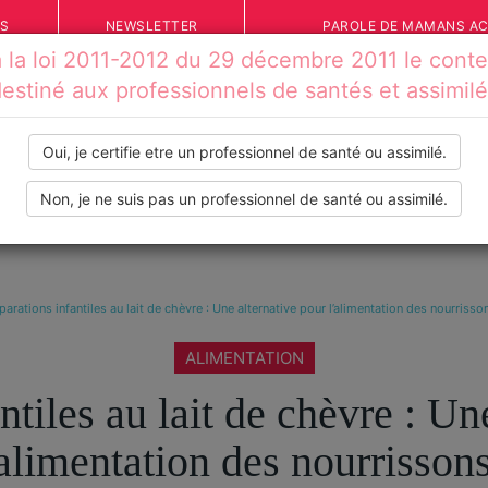
ÉS
NEWSLETTER
PAROLE DE MAMANS A
la loi 2011-2012 du 29 décembre 2011 le conten
estiné aux professionnels de santés et assimil
Oui, je certifie etre un professionnel de santé ou assimilé.
Non, je ne suis pas un professionnel de santé ou assimilé.
IONS
VOS TÉMOIGNAGES
INFOS PRATIQUES
OUTILS
parations infantiles au lait de chèvre : Une alternative pour l’alimentation des nourrisso
ALIMENTATION
ntiles au lait de chèvre : Un
’alimentation des nourrissons