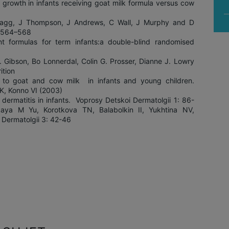
growth in infants receiving goat milk formula versus cow
ragg, J Thompson, J Andrews, C Wall, J Murphy and D
, 564–568
nt formulas for term infants:a double-blind randomised
 Gibson, Bo Lonnerdal, Colin G. Prosser, Dianne J. Lowry
ition
rgy to goat and cow milk in infants and young children.
K, Konno VI (2003)
 dermatitis in infants. Voprosy Detskoi Dermatolgii 1: 86-
aya M Yu, Korotkova TN, Balabolkin II, Yukhtina NV,
Dermatolgii 3: 42-46