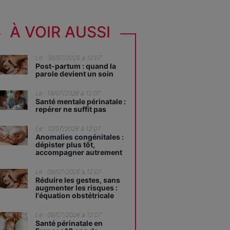
À VOIR AUSSI
Le : 30/07/2026 à 12:07
Post-partum : quand la
parole devient un soin
Le : 13/07/2026 à 12:07
Santé mentale périnatale :
repérer ne suffit pas
Le : 10/07/2026 à 12:07
Anomalies congénitales :
dépister plus tôt,
accompagner autrement
Le : 09/07/2026 à 12:07
Réduire les gestes, sans
augmenter les risques :
l'équation obstétricale
Le : 08/07/2026 à 12:07
Santé périnatale en