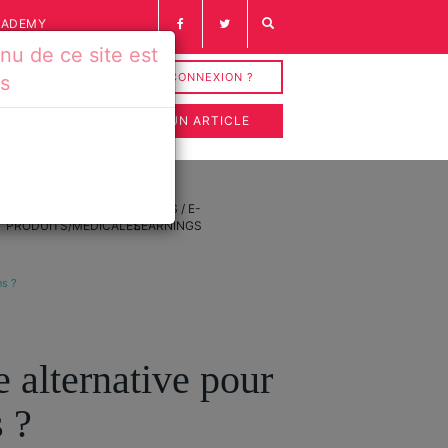
CADEMY
u de ce site est
INSCRIPTION / CONNEXION ?
és
SOUMETTRE UN ARTICLE
FICHES
VIDÉOS / E-
PRODUITS/MÉDICALES
LEARNINGS
ns ?
e alternative pour
 ?