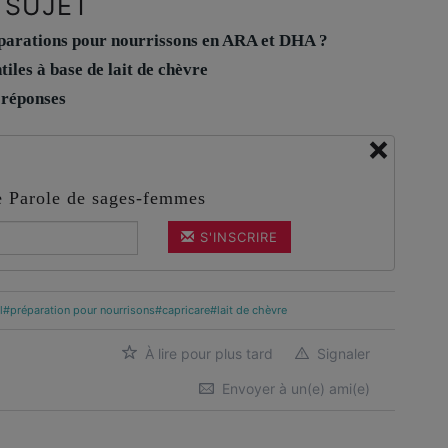
 SUJET
parations pour nourrissons en ARA et DHA ?
tiles à base de lait de chèvre
 réponses
×
de Parole de sages-femmes
S'INSCRIRE
l
#préparation pour nourrisons
#capricare
#lait de chèvre
À lire pour plus tard
Signaler
Envoyer à un(e) ami(e)