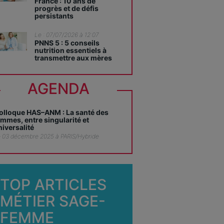
France : 10 ans de
progrès et de défis
persistants
Le : 07/07/2026 à 12:07
PNNS 5 : 5 conseils
nutrition essentiels à
transmettre aux mères
AGENDA
olloque HAS–ANM : La santé des
emmes, entre singularité et
niversalité
 03 décembre 2025 à PARIS/Hybride
TOP ARTICLES
MÉTIER SAGE-
FEMME