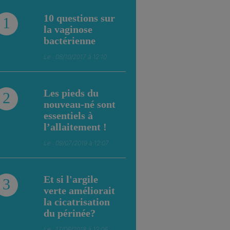
10 questions sur
1
la vaginose
bactérienne
Le : 08/10/2017 à 12:10
Les pieds du
2
nouveau-né sont
essentiels à
l’allaitement !
Le : 09/07/2019 à 12:07
Et si l'argile
3
verte améliorait
la cicatrisation
du périnée?
Le : 17/06/2018 à 12:06