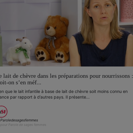
e lait de chèvre dans les préparations pour nourrissons 
oit-on s’en méf...
en que le lait infantile à base de lait de chèvre soit moins connu en
ance par rapport à d’autres pays. Il présente...
Paroledesagesfemmes
pour Parole de sages femmes