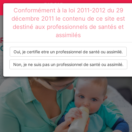
Actualités
Toggle
Conformément à la loi 2011-2012 du 29
médicales,
navigation
décembre 2011 le contenu de ce site est
dossiers
destiné aux professionnels de santés et
Accueil
Résultats de recherche : lait de chèvre
assimilés
thématiques,
RECHERCHE PAR TAG :
LAIT DE
CHÈVRE
formations,
Oui, je certifie etre un professionnel de santé ou assimilé.
recommandations
Non, je ne suis pas un professionnel de santé ou assimilé.