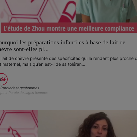
ourquoi les préparations infantiles à base de lait de
hèvre sont-elles pl...
 lait de chèvre présente des spécificités qui le rendent plus proche 
it maternel, mais qu’en est-il de sa toléran...
Paroledesagesfemmes
pour Parole de sages femmes