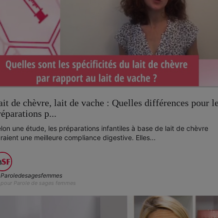
ait de chèvre, lait de vache : Quelles différences pour l
réparations p...
lon une étude, les préparations infantiles à base de lait de chèvre
raient une meilleure compliance digestive. Elles...
Paroledesagesfemmes
pour Parole de sages femmes