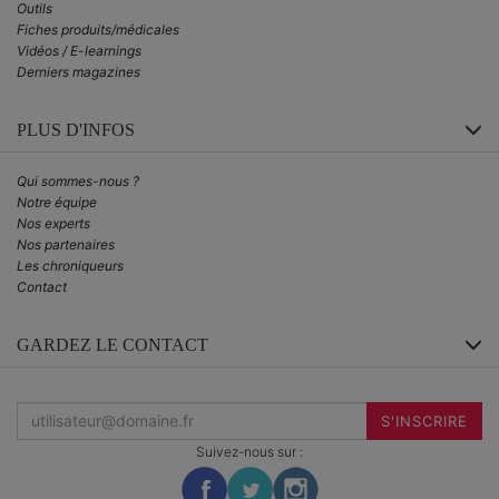
Outils
Fiches produits/médicales
Vidéos / E-learnings
Derniers magazines
PLUS D'INFOS
Qui sommes-nous ?
Notre équipe
Nos experts
Nos partenaires
Les chroniqueurs
Contact
GARDEZ LE CONTACT
Inscrivez-
vous
S'INSCRIRE
à
la
Suivez-nous sur :
newsletter
: