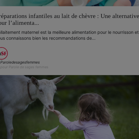
réparations infantiles au lait de chèvre : Une alternativ
our l’alimenta...
allaitement maternel est la meilleure alimentation pour le nourrisson et
us connaissons bien les recommandations de...
Paroledesagesfemmes
pour Parole de sages femmes