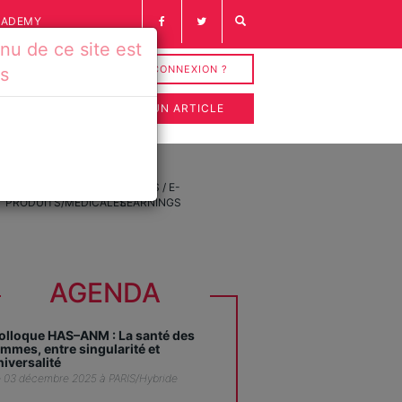
CADEMY
u de ce site est
INSCRIPTION / CONNEXION ?
és
SOUMETTRE UN ARTICLE
FICHES
VIDÉOS / E-
PRODUITS/MÉDICALES
LEARNINGS
AGENDA
olloque HAS–ANM : La santé des
emmes, entre singularité et
niversalité
 03 décembre 2025 à PARIS/Hybride