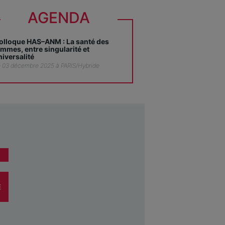
AGENDA
olloque HAS–ANM : La santé des
emmes, entre singularité et
niversalité
 03 décembre 2025 à PARIS/Hybride
E