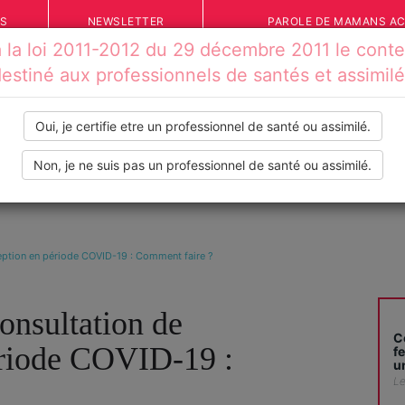
ÉS
NEWSLETTER
PAROLE DE MAMANS A
la loi 2011-2012 du 29 décembre 2011 le conten
estiné aux professionnels de santés et assimil
Oui, je certifie etre un professionnel de santé ou assimilé.
Non, je ne suis pas un professionnel de santé ou assimilé.
IONS
VOS TÉMOIGNAGES
INFOS PRATIQUES
OUTILS
aception en période COVID-19 : Comment faire ?
Consultation de
C
ériode COVID-19 :
f
u
Le