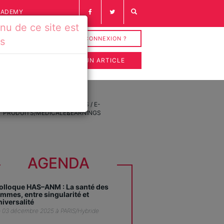
CADEMY
u de ce site est
INSCRIPTION / CONNEXION ?
és
SOUMETTRE UN ARTICLE
FICHES
VIDÉOS / E-
PRODUITS/MÉDICALES
LEARNINGS
AGENDA
olloque HAS–ANM : La santé des
emmes, entre singularité et
niversalité
 03 décembre 2025 à PARIS/Hybride