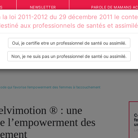
ÉS
NEWSLETTER
PAROLE DE MAMANS A
la loi 2011-2012 du 29 décembre 2011 le conten
estiné aux professionnels de santés et assimil
Oui, je certifie etre un professionnel de santé ou assimilé.
Non, je ne suis pas un professionnel de santé ou assimilé.
IONS
VOS TÉMOIGNAGES
INFOS PRATIQUES
OUTILS
méthode qui favorise l’empowerment des femmes à l’accouchement
 Pelvimotion ® : une
C
se l’empowerment des
f
u
Le
hement