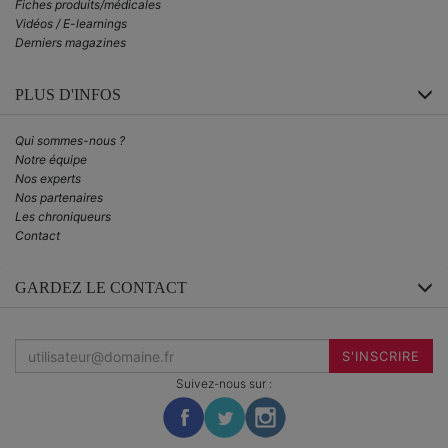
Fiches produits/médicales
Vidéos / E-learnings
Derniers magazines
PLUS D'INFOS
Qui sommes-nous ?
Notre équipe
Nos experts
Nos partenaires
Les chroniqueurs
Contact
GARDEZ LE CONTACT
Inscrivez-
vous
S'INSCRIRE
à
la
Suivez-nous sur :
newsletter
: