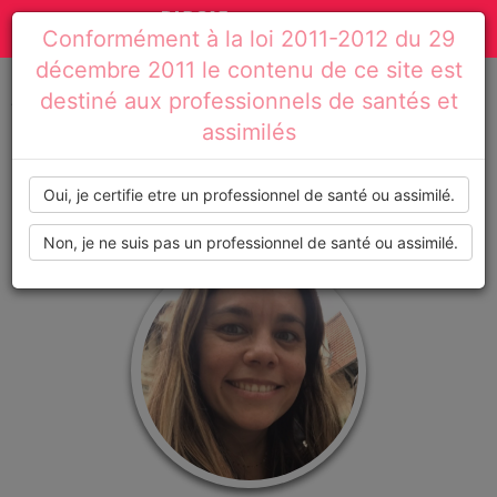
Actualités
Toggle
Conformément à la loi 2011-2012 du 29
médicales,
navigation
décembre 2011 le contenu de ce site est
dossiers
destiné aux professionnels de santés et
Accueil
Profil de : marinev
assimilés
thématiques,
formations,
Oui, je certifie etre un professionnel de santé ou assimilé.
recommandations
Non, je ne suis pas un professionnel de santé ou assimilé.