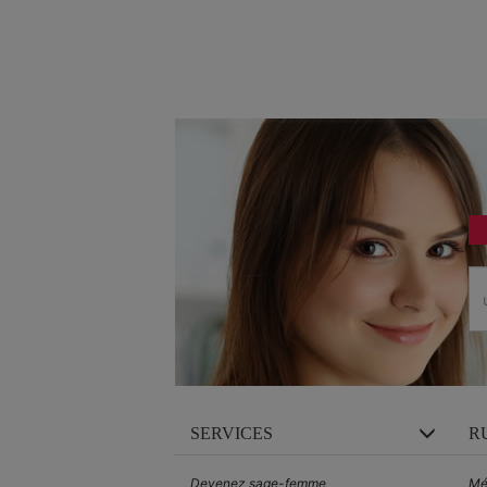
SERVICES
R
Devenez sage-femme
Mé