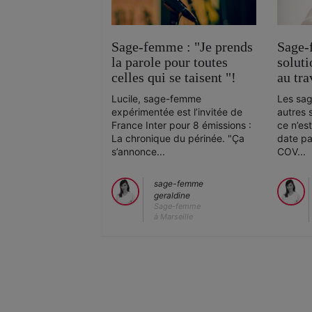
Sage-femme : "Je prends
Sage-
la parole pour toutes
soluti
celles qui se taisent "!
au tra
Lucile, sage-femme
Les sa
expérimentée est l’invitée de
autres 
France Inter pour 8 émissions :
ce n’es
La chronique du périnée. "Ça
date pas
s’annonce...
COV...
sage-femme
geraldine
Sage-femme
à Marseille