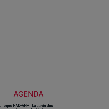
AGENDA
olloque HAS–ANM : La santé des