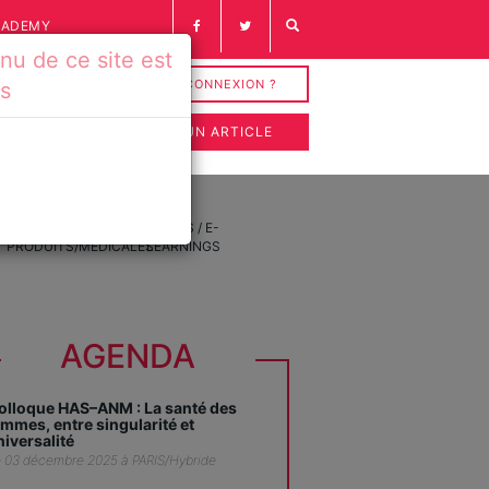
CADEMY
u de ce site est
INSCRIPTION / CONNEXION ?
és
SOUMETTRE UN ARTICLE
FICHES
VIDÉOS / E-
PRODUITS/MÉDICALES
LEARNINGS
AGENDA
olloque HAS–ANM : La santé des
emmes, entre singularité et
niversalité
 03 décembre 2025 à PARIS/Hybride