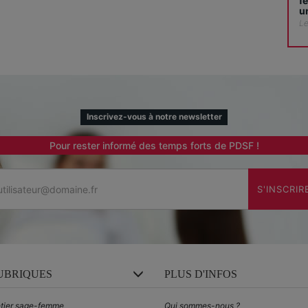
f
u
Le
Inscrivez-vous à notre newsletter
Pour rester informé des temps forts de PDSF !
Email
S'INSCRIR
UBRIQUES
PLUS D'INFOS
tier sage-femme
Qui sommes-nous ?