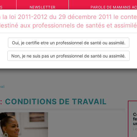
ÉS
NEWSLETTER
PAROLE DE MAMANS A
la loi 2011-2012 du 29 décembre 2011 le conten
estiné aux professionnels de santés et assimil
Oui, je certifie etre un professionnel de santé ou assimilé.
Non, je ne suis pas un professionnel de santé ou assimilé.
IONS
VOS TÉMOIGNAGES
INFOS PRATIQUES
OUTILS
ail
:
CONDITIONS DE TRAVAIL
C
f
u
Le