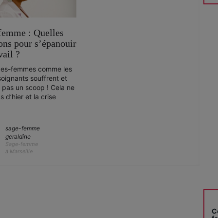
femme : Quelles
ons pour s’épanouir
vail ?
ges-femmes comme les
soignants souffrent et
t pas un scoop ! Cela ne
 d’hier et la crise
sage-femme
geraldine
Sage-femme
à Marseille
C