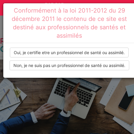
Actualités
Toggle
Conformément à la loi 2011-2012 du 29
médicales,
navigation
décembre 2011 le contenu de ce site est
dossiers
destiné aux professionnels de santés et
Accueil
Résultats de recherche : gynécologie
assimilés
thématiques,
RECHERCHE PAR TAG :
GYNÉCOLOGIE
formations,
Oui, je certifie etre un professionnel de santé ou assimilé.
recommandations
Non, je ne suis pas un professionnel de santé ou assimilé.