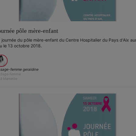
ournée pôle mère-enfant
 journée du pôle mère-enfant du Centre Hospitalier du Pays d'Aix au
eu le 13 octobre 2018.
sage-femme geraldine
Sage-femme
à Marseille