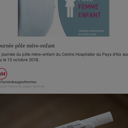
ournée pôle mère-enfant
 journée du pôle mère-enfant du Centre Hospitalier du Pays d'Aix au
eu le 13 octobre 2018.
Paroledesagesfemmes
pour Parole de sages femmes