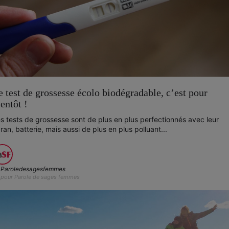
e test de grossesse écolo biodégradable, c’est pour
ientôt !
s tests de grossesse sont de plus en plus perfectionnés avec leur
ran, batterie, mais aussi de plus en plus polluant...
Paroledesagesfemmes
pour Parole de sages femmes