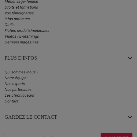
Métier sage-femme
Droits et formations
Vos témoignages
Infos pratiques
Outils
Fiches produits/médicales
Vidéos / E-learnings
Derniers magazines
PLUS D'INFOS
Qui sommes-nous ?
Notre équipe
Nos experts
Nos partenaires
Les chroniqueurs
Contact
GARDEZ LE CONTACT
Inscrivez-
vous