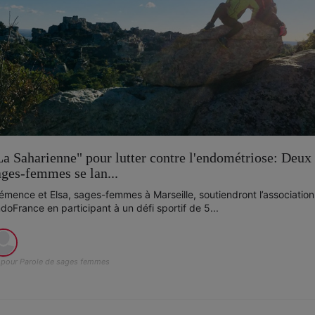
La Saharienne" pour lutter contre l'endométriose: Deux
ages-femmes se lan...
émence et Elsa, sages-femmes à Marseille, soutiendront l’association
doFrance en participant à un défi sportif de 5...
pour Parole de sages femmes