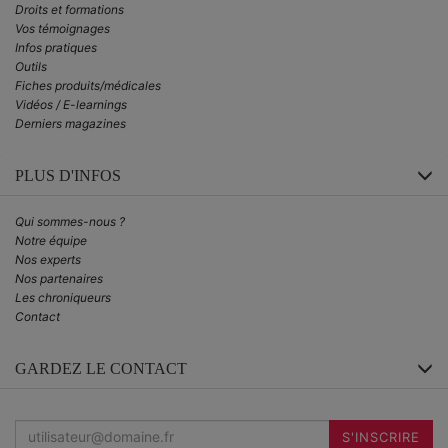
Droits et formations
Vos témoignages
Infos pratiques
Outils
Fiches produits/médicales
Vidéos / E-learnings
Derniers magazines
PLUS D'INFOS
Qui sommes-nous ?
Notre équipe
Nos experts
Nos partenaires
Les chroniqueurs
Contact
GARDEZ LE CONTACT
Inscrivez-
vous
S'INSCRIRE
à