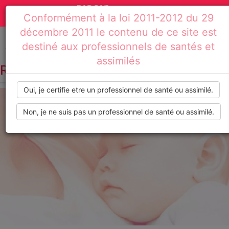
Actualités
Toggle
Conformément à la loi 2011-2012 du 29
médicales,
navigation
décembre 2011 le contenu de ce site est
dossiers
destiné aux professionnels de santés et
Accueil
Résultats de recherche : FIV
assimilés
thématiques,
RECHERCHE PAR TAG :
FIV
formations,
Oui, je certifie etre un professionnel de santé ou assimilé.
recommandations
Non, je ne suis pas un professionnel de santé ou assimilé.