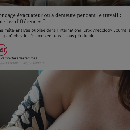
ondage évacuateur ou à demeure pendant le travail :
uelles différences ?
e méta-analyse publiée dans l’International Urogynecology Journal 
mparé chez les femmes en travail sous péridurale...
Paroledesagesfemmes
pour Parole de sages femmes