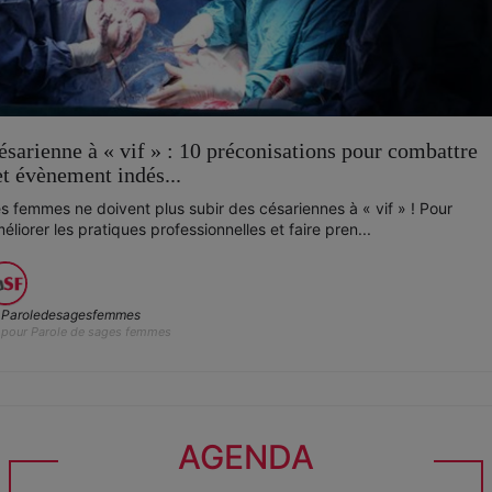
ésarienne à « vif » : 10 préconisations pour combattre
et évènement indés...
s femmes ne doivent plus subir des césariennes à « vif » ! Pour
éliorer les pratiques professionnelles et faire pren...
Paroledesagesfemmes
pour Parole de sages femmes
AGENDA