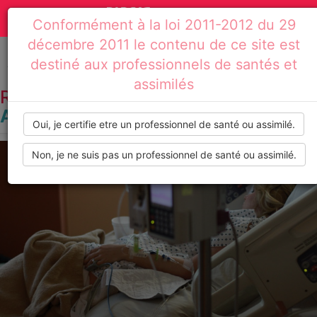
Actualités
Toggle
Conformément à la loi 2011-2012 du 29
médicales,
navigation
décembre 2011 le contenu de ce site est
dossiers
destiné aux professionnels de santés et
Accueil
Résultats de recherche : anesthésie péridurale
assimilés
thématiques,
RECHERCHE PAR TAG :
ANESTHÉSIE PÉRIDURALE
formations,
Oui, je certifie etre un professionnel de santé ou assimilé.
recommandations
Non, je ne suis pas un professionnel de santé ou assimilé.