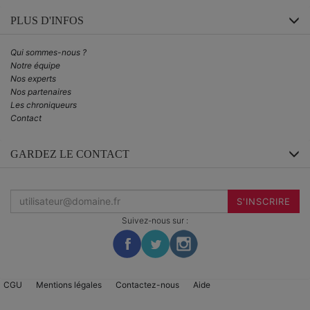
PLUS D'INFOS
Qui sommes-nous ?
Notre équipe
Nos experts
Nos partenaires
Les chroniqueurs
Contact
GARDEZ LE CONTACT
Inscrivez-
vous
S'INSCRIRE
à
la
Suivez-nous sur :
newsletter
:
CGU
Mentions légales
Contactez-nous
Aide