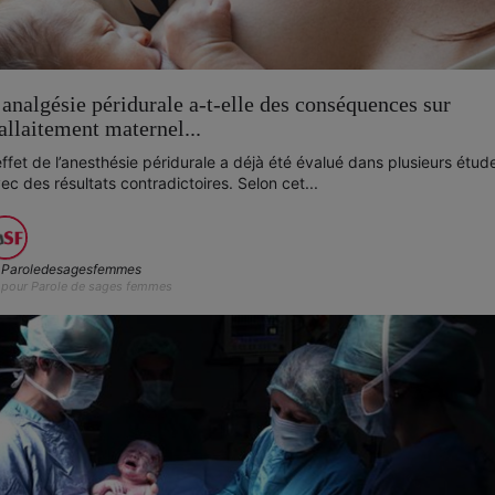
’analgésie péridurale a-t-elle des conséquences sur
’allaitement maternel...
effet de l’anesthésie péridurale a déjà été évalué dans plusieurs étud
ec des résultats contradictoires. Selon cet...
Paroledesagesfemmes
pour Parole de sages femmes