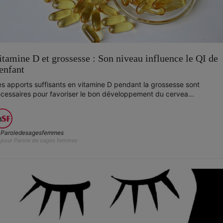
itamine D et grossesse : Son niveau influence le QI de
’enfant
s apports suffisants en vitamine D pendant la grossesse sont
cessaires pour favoriser le bon développement du cervea...
Paroledesagesfemmes
pour Parole de sages femmes