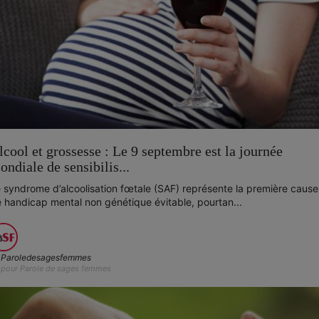
lcool et grossesse : Le 9 septembre est la journée
ondiale de sensibilis...
 syndrome d’alcoolisation fœtale (SAF) représente la première cause
 handicap mental non génétique évitable, pourtan...
Paroledesagesfemmes
pour Parole de sages femmes