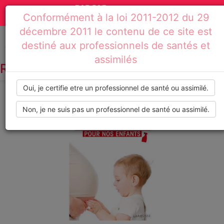
Actualités
Toggle
Conformément à la loi 2011-2012 du 29
médicales,
navigation
décembre 2011 le contenu de ce site est
dossiers
destiné aux professionnels de santés et
Accueil
Résultats de recherche : foetus
assimilés
thématiques,
RECHERCHE PAR TAG :
FOETUS
formations,
Oui, je certifie etre un professionnel de santé ou assimilé.
recommandations
Non, je ne suis pas un professionnel de santé ou assimilé.