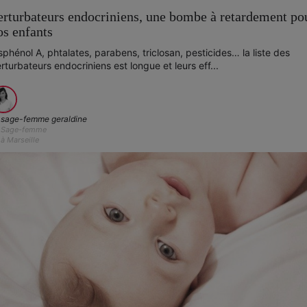
erturbateurs endocriniens, une bombe à retardement po
os enfants
sphénol A, phtalates, parabens, triclosan, pesticides… la liste des
rturbateurs endocriniens est longue et leurs eff...
sage-femme geraldine
Sage-femme
à Marseille