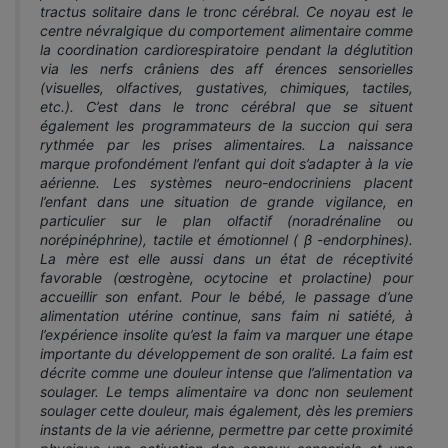
tractus solitaire dans le tronc cérébral. Ce noyau est le
centre névralgique du comportement alimentaire comme
la coordination cardiorespiratoire pendant la déglutition
via les nerfs crâniens des aff érences sensorielles
(visuelles, olfactives, gustatives, chimiques, tactiles,
etc.). C’est dans le tronc cérébral que se situent
également les programmateurs de la succion qui sera
rythmée par les prises alimentaires. La naissance
marque profondément l’enfant qui doit s’adapter à la vie
aérienne. Les systèmes neuro-endocriniens placent
l’enfant dans une situation de grande vigilance, en
particulier sur le plan olfactif (noradrénaline ou
norépinéphrine), tactile et émotionnel ( β -endorphines).
La mère est elle aussi dans un état de réceptivité
favorable (œstrogène, ocytocine et prolactine) pour
accueillir son enfant. Pour le bébé, le passage d’une
alimentation utérine continue, sans faim ni satiété, à
l’expérience insolite qu’est la faim va marquer une étape
importante du développement de son oralité. La faim est
décrite comme une douleur intense que l’alimentation va
soulager. Le temps alimentaire va donc non seulement
soulager cette douleur, mais également, dès les premiers
instants de la vie aérienne, permettre par cette proximité