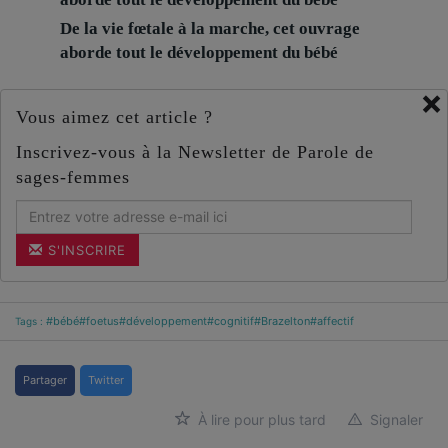
De la vie fœtale à la marche, cet ouvrage
aborde tout le développement du bébé
×
Vous aimez cet article ?
Inscrivez-vous à la Newsletter de Parole de
sages-femmes
S'INSCRIRE
#bébé
#foetus
#développement
#cognitif
#Brazelton
#affectif
Tags :
Partager
Twitter
À lire pour plus tard
Signaler