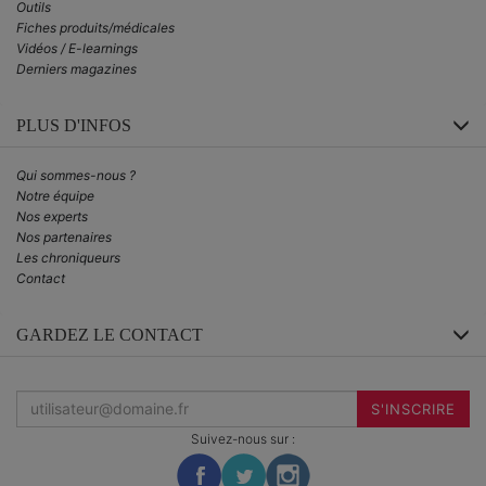
Outils
Fiches produits/médicales
Vidéos / E-learnings
Derniers magazines
PLUS D'INFOS
Qui sommes-nous ?
Notre équipe
Nos experts
Nos partenaires
Les chroniqueurs
Contact
GARDEZ LE CONTACT
Inscrivez-
vous
S'INSCRIRE
à
la
Suivez-nous sur :
newsletter
: