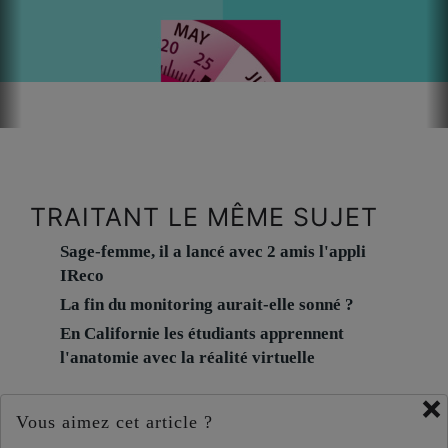
1/3.
TRAITANT LE MÊME SUJET
AGE GESTATIONNEL
Sage-femme, il a lancé avec 2 amis l'appli
F
acile d'utilisation, l'application Age Gestationnel calcule la date du
IReco
terme à partir de la date des dernières règles ou de la date théorique de
début de grossesse. Un tableau de bord permet aussi de visulaiser
La fin du monitoring aurait-elle sonné ?
rapidement les périodes d'examen de surveillance et de dépistage de la
grossesse. Application gratuite sur App Store.
En Californie les étudiants apprennent
l'anatomie avec la réalité virtuelle
×
Vous aimez cet article ?