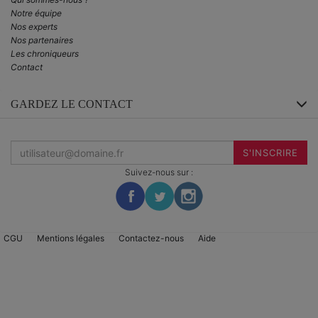
Notre équipe
Nos experts
Nos partenaires
Les chroniqueurs
Contact
GARDEZ LE CONTACT
Inscrivez-
vous
S'INSCRIRE
à
la
Suivez-nous sur :
newsletter
:
CGU
Mentions légales
Contactez-nous
Aide