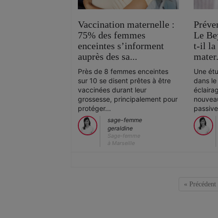
Vaccination maternelle :
Préven
75% des femmes
Le Be
enceintes s’informent
t-il l
auprès des sa...
mater.
Près de 8 femmes enceintes
Une étu
sur 10 se disent prêtes à être
dans le
vaccinées durant leur
éclairag
grossesse, principalement pour
nouveau
protéger...
passive 
sage-femme
geraldine
Sage-femme
à Marseille
« Précédent