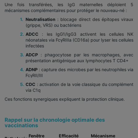
Une fois transférées, les IgG maternelles déploient 5
mécanismes complémentaires pour protéger le nouveau-né :
Neutralisation
: blocage direct des épitopes viraux
(grippe, VRS) ou bactériens
ADCC
: les IgG1/IgG3 activent les cellules NK
néonatales via FcγRIIIa (CD16a) pour lyser les cellules
infectées
ADCP
: phagocytose par les macrophages, avec
présentation antigénique aux lymphocytes T CD4+
ADNP
: capture des microbes par les neutrophiles via
FcγRII/III
CDC
: activation de la voie classique du complément
via C1q
Ces fonctions synergiques expliquent la protection clinique.
Rappel sur la chronologie optimale des
vaccinations
Fenêtre
Efficacité
Mécanisme