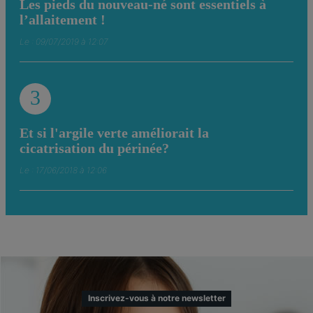
Les pieds du nouveau-né sont essentiels à
l’allaitement !
Le : 09/07/2019 à 12:07
3
Et si l'argile verte améliorait la
cicatrisation du périnée?
Le : 17/06/2018 à 12:06
Inscrivez-vous à notre newsletter