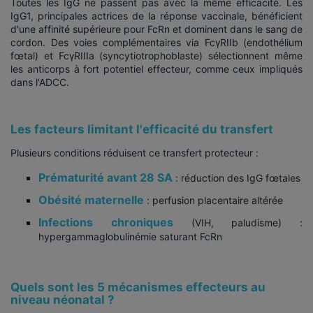
Toutes les IgG ne passent pas avec la même efficacité. Les
IgG1, principales actrices de la réponse vaccinale, bénéficient
d'une affinité supérieure pour FcRn et dominent dans le sang de
cordon. Des voies complémentaires via FcγRIIb (endothélium
fœtal) et FcγRIIIa (syncytiotrophoblaste) sélectionnent même
les anticorps à fort potentiel effecteur, comme ceux impliqués
dans l'ADCC.
Les facteurs limitant l'efficacité du transfert
Plusieurs conditions réduisent ce transfert protecteur :
Prématurité avant 28 SA
: réduction des IgG fœtales
Obésité maternelle
: perfusion placentaire altérée
Infections chroniques
(VIH, paludisme) :
hypergammaglobulinémie saturant FcRn​
Quels sont les 5 mécanismes effecteurs au
niveau néonatal ?