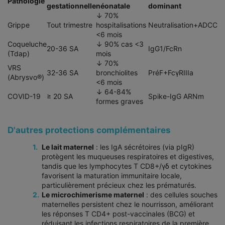
Pathologie
gestationnelle
néonatale
dominant
↓ 70%
Grippe
Tout trimestre
hospitalisations
Neutralisation+ADCC
<6 mois
Coqueluche
↓ 90% cas <3
20-36 SA
IgG1/FcRn
(Tdap)
mois
↓ 70%
VRS
32-36 SA
bronchiolites
PréF+FcγRIIIa
(Abrysvo®)
<6 mois
↓ 64-84%
COVID-19
≥ 20 SA
Spike-IgG ARNm
formes graves
D'autres protections complémentaires
Le lait maternel
: les IgA sécrétoires (via pIgR)
protègent les muqueuses respiratoires et digestives,
tandis que les lymphocytes T CD8+/γδ et cytokines
favorisent la maturation immunitaire locale,
particulièrement précieux chez les prématurés.
Le microchimerisme maternel
: des cellules souches
maternelles persistent chez le nourrisson, améliorant
les réponses T CD4+ post-vaccinales (BCG) et
réduisant les infections respiratoires de la première