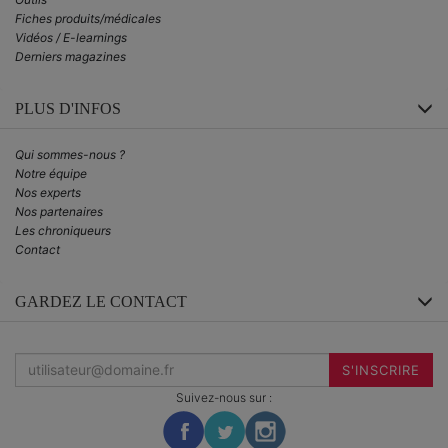
Fiches produits/médicales
Vidéos / E-learnings
Derniers magazines
PLUS D'INFOS
Qui sommes-nous ?
Notre équipe
Nos experts
Nos partenaires
Les chroniqueurs
Contact
GARDEZ LE CONTACT
Inscrivez-
vous
S'INSCRIRE
à
la
Suivez-nous sur :
newsletter
: