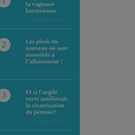
1
la vaginose
bactérienne
Le : 08/10/2017 à 12:10
Les pieds du
2
nouveau-né sont
essentiels à
l’allaitement !
Le : 09/07/2019 à 12:07
Et si l'argile
3
verte améliorait
la cicatrisation
du périnée?
Le : 17/06/2018 à 12:06