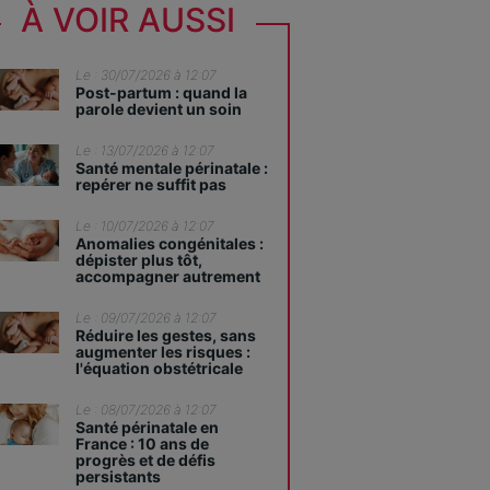
À VOIR AUSSI
Le : 30/07/2026 à 12:07
Post-partum : quand la
parole devient un soin
Le : 13/07/2026 à 12:07
Santé mentale périnatale :
repérer ne suffit pas
Le : 10/07/2026 à 12:07
Anomalies congénitales :
dépister plus tôt,
accompagner autrement
Le : 09/07/2026 à 12:07
Réduire les gestes, sans
augmenter les risques :
l'équation obstétricale
Le : 08/07/2026 à 12:07
Santé périnatale en
France : 10 ans de
progrès et de défis
persistants