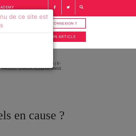
CADEMY
u de ce site est
INSCRIPTION / CONNEXION ?
és
SOUMETTRE UN ARTICLE
FICHES
VIDÉOS / E-
PRODUITS/MÉDICALES
LEARNINGS
els en cause ?