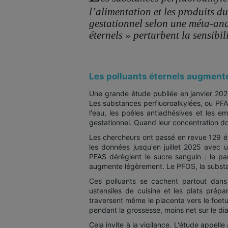
l’alimentation et les produits d
gestationnel selon une méta-ana
éternels » perturbent la sensibili
Les polluants éternels augmente
Une grande étude publiée en janvier 20
Les substances perfluoroalkylées, ou PFA
l'eau, les poêles antiadhésives et les e
gestationnel. Quand leur concentration d
Les chercheurs ont passé en revue 129 ét
les données jusqu'en juillet 2025 avec
PFAS dérèglent le sucre sanguin : le panc
augmente légèrement. Le PFOS, la substan
Ces polluants se cachent partout dans n
ustensiles de cuisine et les plats prépa
traversent même le placenta vers le foetus
pendant la grossesse, moins net sur le di
Cela invite à la vigilance. L'étude appell