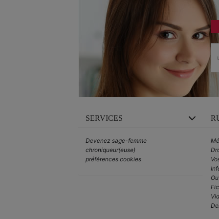
SERVICES
R
Devenez sage-femme
Mé
chroniqueur(euse)
Dro
préférences cookies
Vo
Inf
Out
Fi
Vid
De