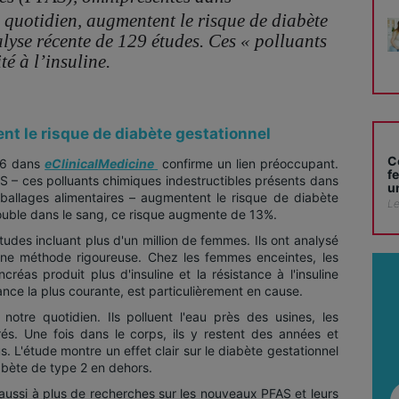
u quotidien, augmentent le risque de diabète
lyse récente de 129 études. Ces « polluants
té à l’insuline.
nt le risque de diabète gestationnel
C
26 dans
eClinicalMedicine
confirme un lien préoccupant.
f
S – ces polluants chimiques indestructibles présents dans
u
mballages alimentaires – augmentent le risque de diabète
Le
ouble dans le sang, ce risque augmente de 13%.
udes incluant plus d'un million de femmes. Ils ont analysé
 une méthode rigoureuse. Chez les femmes enceintes, les
réas produit plus d'insuline et la résistance à l'insuline
ce la plus courante, est particulièrement en cause.
otre quotidien. Ils polluent l'eau près des usines, les
rés. Une fois dans le corps, ils y restent des années et
. L'étude montre un effet clair sur le diabète gestationnel
abète de type 2 en dehors.
e aussi à plus de recherches sur les nouveaux PFAS et leurs