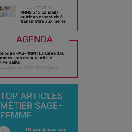
Le : 07/07/2026 à 12:07
PNNS 5 : 5 conseils
nutrition essentiels à
transmettre aux mères
AGENDA
olloque HAS–ANM : La santé des
emmes, entre singularité et
niversalité
 03 décembre 2025 à PARIS/Hybride
TOP ARTICLES
MÉTIER SAGE-
FEMME
10 questions sur