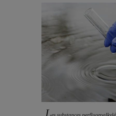
L
es substances perfluoroalkyl