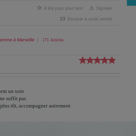
À lire pour plus tard
Signaler
Envoyer à un(e) ami(e)
femme
à Marseille
171 Articles
ient un soin
ne suffit pas
 plus tôt, accompagner autrement