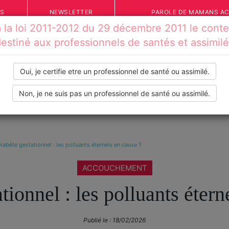
ÉS
NEWSLETTER
PAROLE DE MAMANS A
la loi 2011-2012 du 29 décembre 2011 le conten
estiné aux professionnels de santés et assimil
Oui, je certifie etre un professionnel de santé ou assimilé.
Non, je ne suis pas un professionnel de santé ou assimilé.
IONS
VOS TÉMOIGNAGES
INFOS PRATIQUES
OUTILS
iabète gestationnel : les polluants éternels en cause ?
ACCOUCHEMENT
tionnel : les polluants étern
Publié le :
18/02/2026