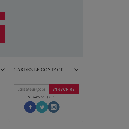
E
GARDEZ LE CONTACT
Inscrivez-
vous
S'INSCRIRE
à
la
Suivez-nous sur :
newsletter
: