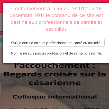
Actualités
Toggle
Conformément à la loi 2011-2012 du 29
médicales,
navigation
décembre 2011 le contenu de ce site est
dossiers
destiné aux professionnels de santés et
Accueil
Résultats de recherche : césarienne
assimilés
thématiques,
RECHERCHE PAR TAG :
CÉSARIENNE
formations,
Oui, je certifie etre un professionnel de santé ou assimilé.
recommandations
Non, je ne suis pas un professionnel de santé ou assimilé.