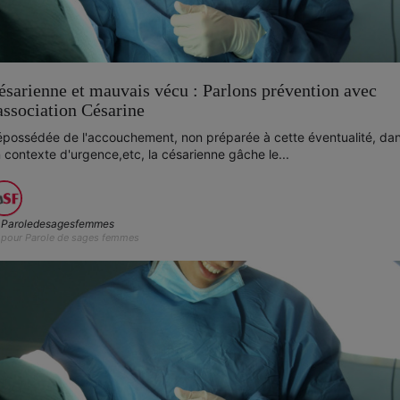
ésarienne et mauvais vécu : Parlons prévention avec
'association Césarine
possédée de l'accouchement, non préparée à cette éventualité, da
 contexte d'urgence,etc, la césarienne gâche le...
Paroledesagesfemmes
pour Parole de sages femmes