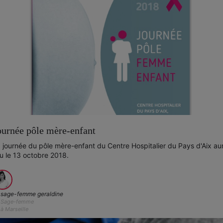
ournée pôle mère-enfant
 journée du pôle mère-enfant du Centre Hospitalier du Pays d'Aix au
eu le 13 octobre 2018.
sage-femme geraldine
Sage-femme
à Marseille