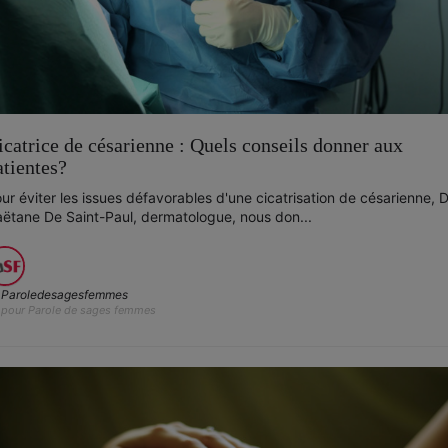
icatrice de césarienne : Quels conseils donner aux
atientes?
ur éviter les issues défavorables d'une cicatrisation de césarienne, D
ëtane De Saint-Paul, dermatologue, nous don...
Paroledesagesfemmes
pour Parole de sages femmes