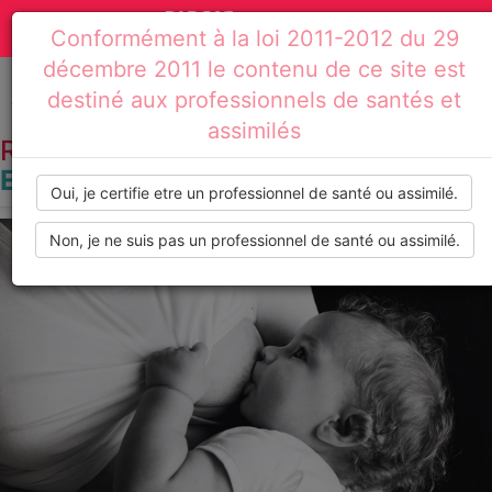
Actualités
Toggle
Conformément à la loi 2011-2012 du 29
médicales,
navigation
décembre 2011 le contenu de ce site est
dossiers
destiné aux professionnels de santés et
Accueil
Résultats de recherche : endometriose
assimilés
thématiques,
RECHERCHE PAR TAG :
ENDOMETRIOSE
formations,
Oui, je certifie etre un professionnel de santé ou assimilé.
recommandations
Non, je ne suis pas un professionnel de santé ou assimilé.