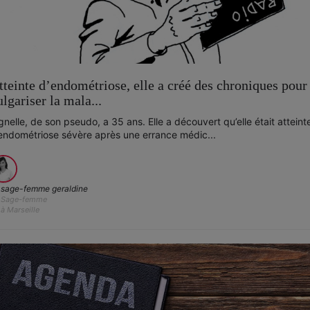
tteinte d’endométriose, elle a créé des chroniques pour
ulgariser la mala...
gnelle, de son pseudo, a 35 ans. Elle a découvert qu’elle était atteint
endométriose sévère après une errance médic...
sage-femme geraldine
Sage-femme
à Marseille