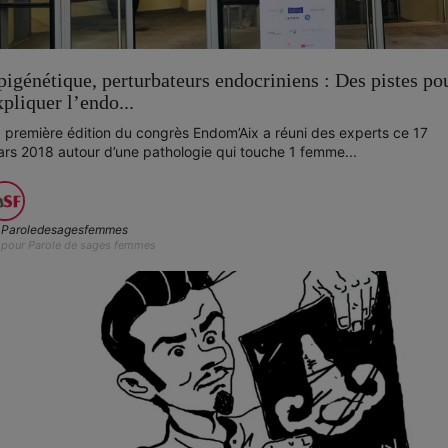
pigénétique, perturbateurs endocriniens : Des pistes po
xpliquer l’endo...
 première édition du congrès Endom’Aix a réuni des experts ce 17
rs 2018 autour d’une pathologie qui touche 1 femme...
Paroledesagesfemmes
pour Parole de sages femmes