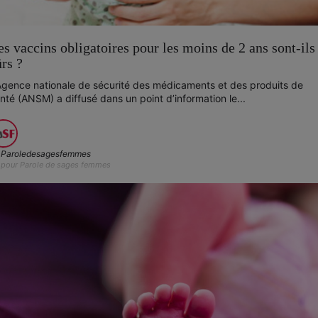
es vaccins obligatoires pour les moins de 2 ans sont-ils
ûrs ?
Agence nationale de sécurité des médicaments et des produits de
nté (ANSM) a diffusé dans un point d’information le...
Paroledesagesfemmes
pour Parole de sages femmes