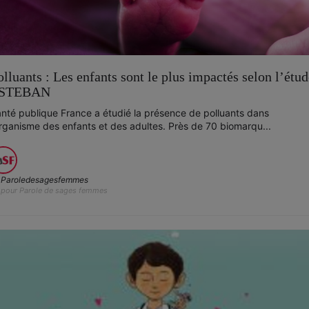
olluants : Les enfants sont le plus impactés selon l’étu
STEBAN
nté publique France a étudié la présence de polluants dans
organisme des enfants et des adultes. Près de 70 biomarqu...
Paroledesagesfemmes
pour Parole de sages femmes