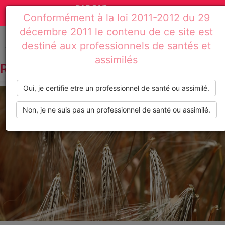
Actualités
Toggle
Conformément à la loi 2011-2012 du 29
médicales,
navigation
décembre 2011 le contenu de ce site est
dossiers
destiné aux professionnels de santés et
Accueil
Résultats de recherche : enfants
assimilés
thématiques,
RECHERCHE PAR TAG :
ENFANTS
formations,
Oui, je certifie etre un professionnel de santé ou assimilé.
recommandations
Non, je ne suis pas un professionnel de santé ou assimilé.