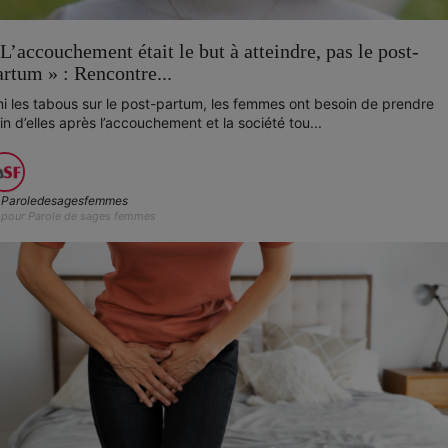
 L’accouchement était le but à atteindre, pas le post-
artum » : Rencontre...
ni les tabous sur le post-partum, les femmes ont besoin de prendre
in d’elles après l’accouchement et la société tou...
Paroledesagesfemmes
pour Parole de sages femmes