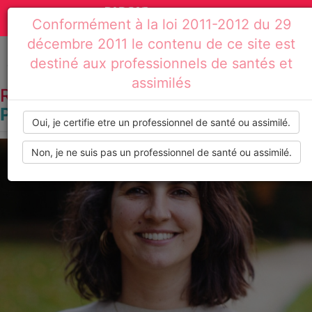
Actualités
Toggle
Conformément à la loi 2011-2012 du 29
médicales,
navigation
décembre 2011 le contenu de ce site est
dossiers
destiné aux professionnels de santés et
Accueil
Résultats de recherche : post-partum
assimilés
thématiques,
RECHERCHE PAR TAG :
POST-
PARTUM
formations,
Oui, je certifie etre un professionnel de santé ou assimilé.
recommandations
Non, je ne suis pas un professionnel de santé ou assimilé.