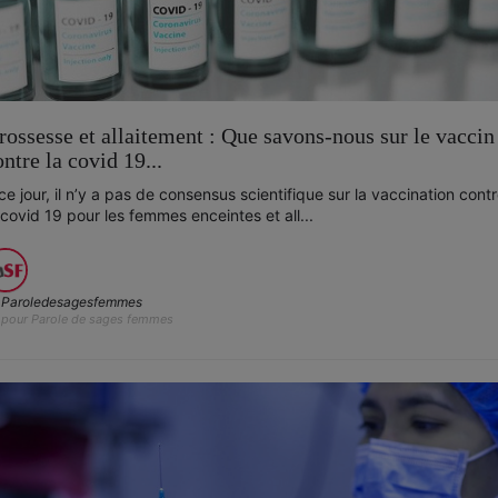
rossesse et allaitement : Que savons-nous sur le vaccin
ontre la covid 19...
ce jour, il n’y a pas de consensus scientifique sur la vaccination cont
 covid 19 pour les femmes enceintes et all...
Paroledesagesfemmes
pour Parole de sages femmes