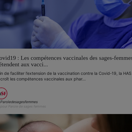
ovid19 : Les compétences vaccinales des sages-femme
'étendent aux vacci...
in de faciliter l’extension de la vaccination contre la Covid-19, la HAS
croît les compétences vaccinales aux phar...
Paroledesagesfemmes
pour Parole de sages femmes