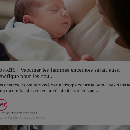
ovid19 : Vacciner les femmes enceintes serait aussi
énéfique pour les nou...
s chercheurs ont retrouvé des anticorps contre le Sars-CoV2 dans l
ng du cordon des nouveau-nés dont les mères ont...
Paroledesagesfemmes
pour Parole de sages femmes