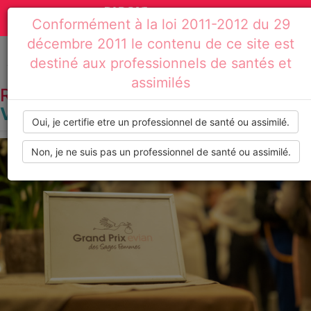
Actualités
Toggle
Conformément à la loi 2011-2012 du 29
médicales,
navigation
décembre 2011 le contenu de ce site est
dossiers
destiné aux professionnels de santés et
Accueil
Résultats de recherche : vaccination
assimilés
thématiques,
RECHERCHE PAR TAG :
VACCINATION
formations,
Oui, je certifie etre un professionnel de santé ou assimilé.
recommandations
Non, je ne suis pas un professionnel de santé ou assimilé.