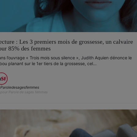
ecture : Les 3 premiers mois de grossesse, un calvaire
our 85% des femmes
ns l’ouvrage « Trois mois sous silence », Judith Aquien dénonce le
bou planant sur le 1er tiers de la grossesse, cel...
Paroledesagesfemmes
pour Parole de sages femmes