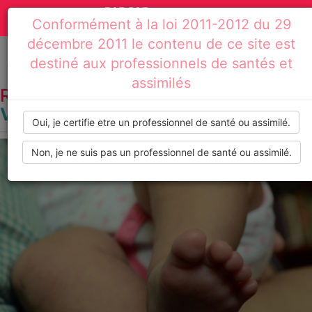
Actualités
Toggle
Conformément à la loi 2011-2012 du 29
médicales,
navigation
décembre 2011 le contenu de ce site est
dossiers
destiné aux professionnels de santés et
Accueil
Résultats de recherche : vomissements
assimilés
thématiques,
RECHERCHE PAR TAG :
VOMISSEMENTS
formations,
Oui, je certifie etre un professionnel de santé ou assimilé.
recommandations
Non, je ne suis pas un professionnel de santé ou assimilé.