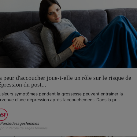
a peur d'accoucher joue-t-elle un rôle sur le risque de
épression du post...
usieurs symptômes pendant la grossesse peuvent entraîner la
rvenue d’une dépression après l’accouchement. Dans la pr...
Paroledesagesfemmes
pour Parole de sages femmes