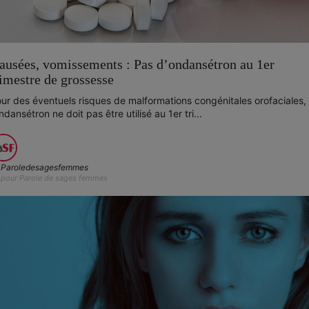
ausées, vomissements : Pas d’ondansétron au 1er
rimestre de grossesse
ur des éventuels risques de malformations congénitales orofaciales,
ondansétron ne doit pas être utilisé au 1er tri...
Paroledesagesfemmes
pour Parole de sages femmes