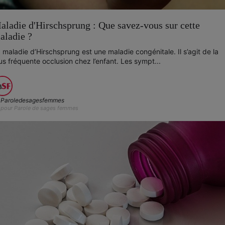
aladie d'Hirschsprung : Que savez-vous sur cette
aladie ?
 maladie d’Hirschsprung est une maladie congénitale. Il s’agit de la
us fréquente occlusion chez l’enfant. Les sympt...
Paroledesagesfemmes
pour Parole de sages femmes