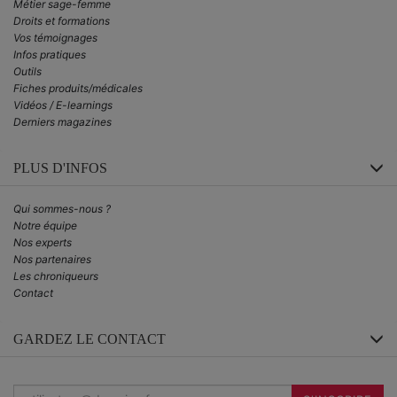
Métier sage-femme
Droits et formations
Vos témoignages
Infos pratiques
Outils
Fiches produits/médicales
Vidéos / E-learnings
Derniers magazines
PLUS D'INFOS
Qui sommes-nous ?
Notre équipe
Nos experts
Nos partenaires
Les chroniqueurs
Contact
GARDEZ LE CONTACT
Inscrivez-
vous