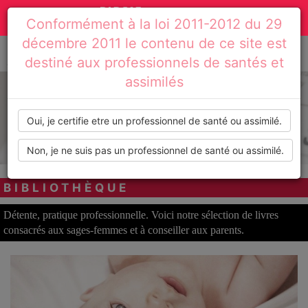
Toggle
Conformément à la loi 2011-2012 du 29
navigation
décembre 2011 le contenu de ce site est
destiné aux professionnels de santés et
Accueil
Infos pratiques
Bibliothèque
assimilés
Oui, je certifie etre un professionnel de santé ou assimilé.
Non, je ne suis pas un professionnel de santé ou assimilé.
BIBLIOTHÈQUE
Détente, pratique professionnelle. Voici notre sélection de livres
consacrés aux sages-femmes et à conseiller aux parents.