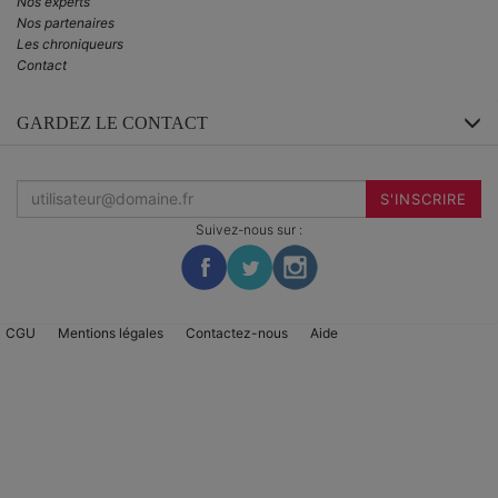
Nos experts
Nos partenaires
Les chroniqueurs
Contact
GARDEZ LE CONTACT
Inscrivez-
vous
S'INSCRIRE
à
la
Suivez-nous sur :
newsletter
:
CGU
Mentions légales
Contactez-nous
Aide