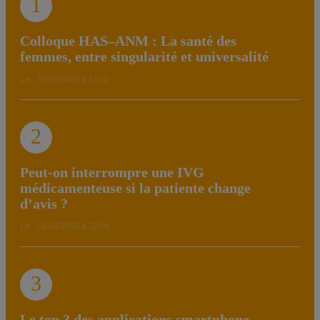
1
Colloque HAS–ANM : La santé des
femmes, entre singularité et universalité
Le : 19/10/2025 à 12:10
2
Peut-on interrompre une IVG
médicamenteuse si la patiente change
d’avis ?
Le : 13/04/2018 à 12:04
3
Le top 3 des applications smartphone