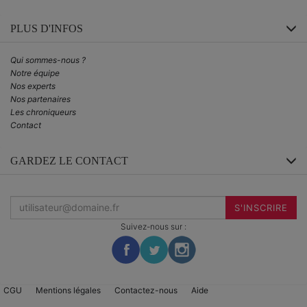
PLUS D'INFOS
Qui sommes-nous ?
Notre équipe
Nos experts
Nos partenaires
Les chroniqueurs
Contact
GARDEZ LE CONTACT
Inscrivez-
vous
S'INSCRIRE
à
la
Suivez-nous sur :
newsletter
:
CGU
Mentions légales
Contactez-nous
Aide