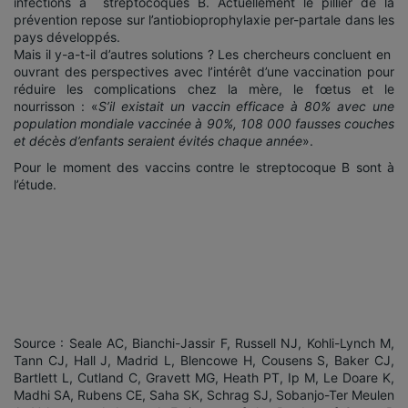
infections à streptocoques B. Actuellement le pillier de la
prévention repose sur l’antiobioprophylaxie per-partale dans les
pays développés.
Mais il y-a-t-il d’autres solutions ? Les chercheurs concluent en
ouvrant des perspectives avec l’intérêt d’une vaccination pour
réduire les complications chez la mère, le fœtus et le
nourrisson : «
S’il existait un vaccin efficace à 80% avec une
population mondiale vaccinée à 90%, 108 000 fausses couches
et décès d’enfants seraient évités chaque année
».
Pour le moment des vaccins contre le streptocoque B sont à
l’étude.
Source : Seale AC, Bianchi-Jassir F, Russell NJ, Kohli-Lynch M,
Tann CJ, Hall J, Madrid L, Blencowe H, Cousens S, Baker CJ,
Bartlett L, Cutland C, Gravett MG, Heath PT, Ip M, Le Doare K,
Madhi SA, Rubens CE, Saha SK, Schrag SJ, Sobanjo-Ter Meulen