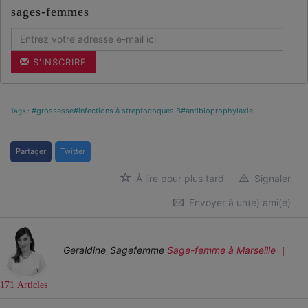
sages-femmes
S'INSCRIRE
#grossesse
#infections à streptocoques B
#antibioprophylaxie
Tags :
Partager
Twitter
À lire pour plus tard
Signaler
Envoyer à un(e) ami(e)
Geraldine_Sagefemme
Sage-femme
à Marseille
171 Articles