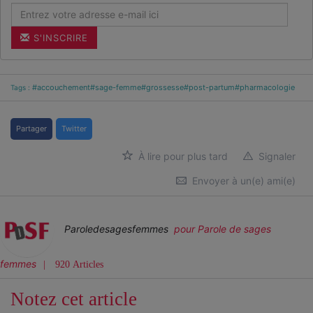
S'INSCRIRE
#accouchement
#sage-femme
#grossesse
#post-partum
#pharmacologie
Tags :
Partager
Twitter
À lire pour plus tard
Signaler
Envoyer à un(e) ami(e)
Paroledesagesfemmes
pour Parole de sages
femmes
920 Articles
Notez cet article