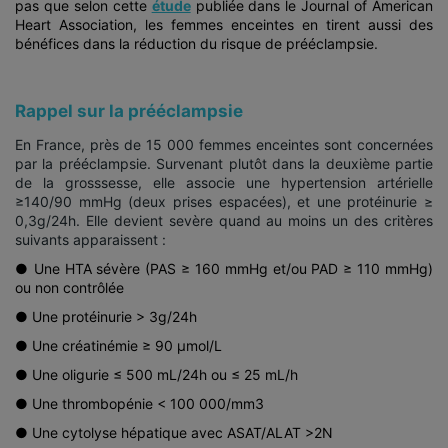
pas que selon cette
étude
publiée dans le Journal of American
Heart Association, les femmes enceintes en tirent aussi des
bénéfices dans la réduction du risque de prééclampsie.
Rappel sur la prééclampsie
En France, près de 15 000 femmes enceintes sont concernées
par la prééclampsie. Survenant plutôt dans la deuxième partie
de la grosssesse, elle associe une hypertension artérielle
≥140/90 mmHg (deux prises espacées), et une protéinurie ≥
0,3g/24h. Elle devient sevère quand au moins un des critères
suivants apparaissent :
● Une HTA sévère (PAS ≥ 160 mmHg et/ou PAD ≥ 110 mmHg)
ou non contrôlée
● Une protéinurie > 3g/24h
● Une créatinémie ≥ 90 µmol/L
● Une oligurie ≤ 500 mL/24h ou ≤ 25 mL/h
● Une thrombopénie < 100 000/mm3
● Une cytolyse hépatique avec ASAT/ALAT >2N