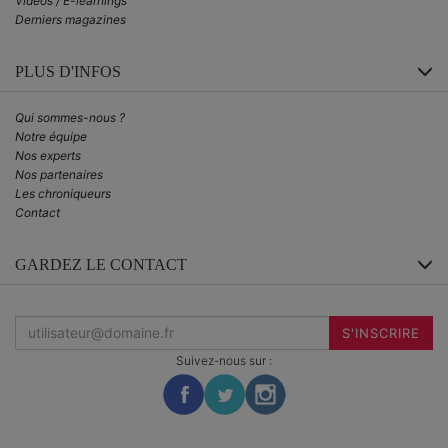
Vidéos / E-learnings
Derniers magazines
PLUS D'INFOS
Qui sommes-nous ?
Notre équipe
Nos experts
Nos partenaires
Les chroniqueurs
Contact
GARDEZ LE CONTACT
Inscrivez-
vous
S'INSCRIRE
à
la
Suivez-nous sur :
newsletter
: