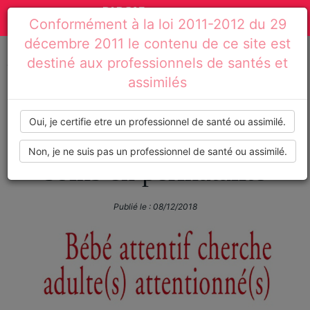
Actualités
Toggle
Conformément à la loi 2011-2012 du 29
médicales,
navigation
décembre 2011 le contenu de ce site est
dossiers
destiné aux professionnels de santés et
Accueil
Infos pratiques
Bibliothèque
L'attention au cœur des soins en périnatalité
assimilés
thématiques,
BIBLIOTHÈQUE
formations,
Oui, je certifie etre un professionnel de santé ou assimilé.
L'attention au cœur des
recommandations
Non, je ne suis pas un professionnel de santé ou assimilé.
soins en périnatalité
Publié le :
08/12/2018