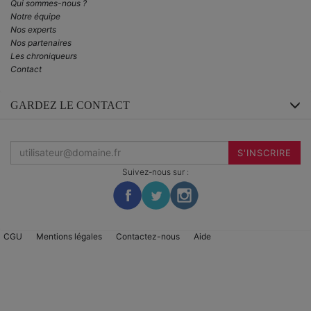
Qui sommes-nous ?
Notre équipe
Nos experts
Nos partenaires
Les chroniqueurs
Contact
GARDEZ LE CONTACT
Inscrivez-
vous
S'INSCRIRE
à
la
Suivez-nous sur :
newsletter
:
CGU
Mentions légales
Contactez-nous
Aide