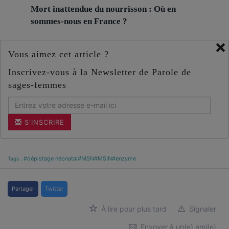
Mort inattendue du nourrisson : Où en
sommes-nous en France ?
×
Vous aimez cet article ?
Inscrivez-vous à la Newsletter de Parole de
sages-femmes
S'INSCRIRE
#dépistage néonatal
#MSN
#MSIN
#enzyme
Tags :
Partager
Twitter
À lire pour plus tard
Signaler
Envoyer à un(e) ami(e)