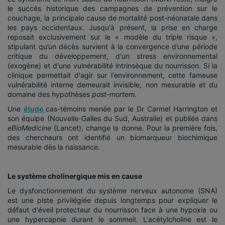
le succès historique des campagnes de prévention sur le
couchage, la principale cause de mortalité post-néonatale dans
les pays occidentaux. Jusqu'à présent, la prise en charge
reposait exclusivement sur le « modèle du triple risque »,
stipulant qu’un décès survient à la convergence d’une période
critique du développement, d'un stress environnemental
(exogène) et d'une vulnérabilité intrinsèque du nourrisson. Si la
clinique permettait d'agir sur l'environnement, cette fameuse
vulnérabilité interne demeurait invisible, non mesurable et du
domaine des hypothèses
post-mortem
.
Une
étude
cas-témoins menée par le Dr Carmel Harrington et
son équipe (Nouvelle-Galles du Sud, Australie) et publiée dans
eBioMedicine
(Lancet), change la donne. Pour la première fois,
des chercheurs ont identifié un biomarqueur biochimique
mesurable dès la naissance.
Le système cholinergique mis en cause
Le dysfonctionnement du système nerveux autonome (SNA)
est une piste privilégiée depuis longtemps pour expliquer le
défaut d'éveil protecteur du nourrisson face à une hypoxie ou
une hypercapnie durant le sommeil. L'acétylcholine est le