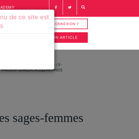
CADEMY
u de ce site est
INSCRIPTION / CONNEXION ?
és
SOUMETTRE UN ARTICLE
FICHES
VIDÉOS / E-
PRODUITS/MÉDICALES
LEARNINGS
 les sages-femmes