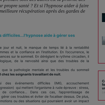
r propre santé ? Et si l'hypnose aider à faire
e meilleure récupération après des gardes de
s difficiles...l'hypnose aide à gérer ses
e jour et nuit, le manque de temps lié à la rentabilité
mes et la confiance en l’institution. En l’occurrence, le
uences sur le sommeil. En déréglant le rythme circadien, il
ogique, de la nervosité ainsi que des troubles de la
que la pathologie mentale et les troubles du sommeil
l chez les soignants travaillant de nuit
.
C
i des événements difficiles (IMG, accouchement
f
gression) qui mettent l’organisme à rude épreuve : stress,
u
rte de confiance… Dans ces cas, l’apprentissage de
Le
gérer ces troubles et éviter de focaliser dessus. De plus,
 émotions ou des situations qui pourraient avoir un impact