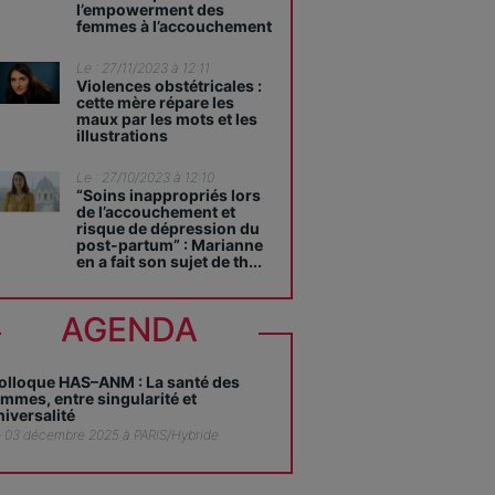
l’empowerment des
femmes à l’accouchement
Le : 27/11/2023 à 12:11
Violences obstétricales :
cette mère répare les
maux par les mots et les
illustrations
Le : 27/10/2023 à 12:10
“Soins inappropriés lors
de l’accouchement et
risque de dépression du
post-partum” : Marianne
en a fait son sujet de th...
AGENDA
olloque HAS–ANM : La santé des
emmes, entre singularité et
niversalité
 03 décembre 2025 à PARIS/Hybride