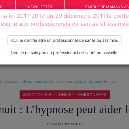
ÉS
NEWSLETTER
PAROLE DE MAMANS A
la loi 2011-2012 du 29 décembre 2011 le conten
estiné aux professionnels de santés et assimil
Oui, je certifie etre un professionnel de santé ou assimilé.
Non, je ne suis pas un professionnel de santé ou assimilé.
IONS
VOS TÉMOIGNAGES
INFOS PRATIQUES
OUTILS
 témoignages
Stress, garde de nuit : L’hypnose peut aider les sages-femmes
VOS CONTRIBUTIONS ET TÉMOIGNAGES
 nuit : L’hypnose peut aider
Publié le :
07/12/2017