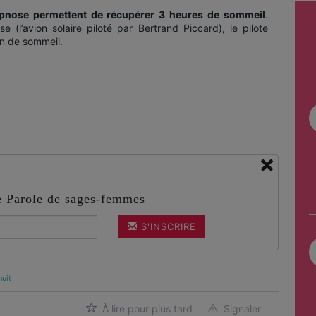
pnose permettent de récupérer 3 heures de sommeil
.
se (l’avion solaire piloté par Bertrand Piccard), le pilote
ion de sommeil.
×
de Parole de sages-femmes
S'INSCRIRE
nuit
À lire pour plus tard
Signaler