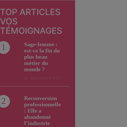
TOP ARTICLES
VOS
TÉMOIGNAGES
Sage-femme :
1
est-ce la fin du
plus beau
métier du
monde ?
Le : 08/07/2021 à 12:07
Reconversion
2
professionnelle
: Elle a
abandonné
l’industrie