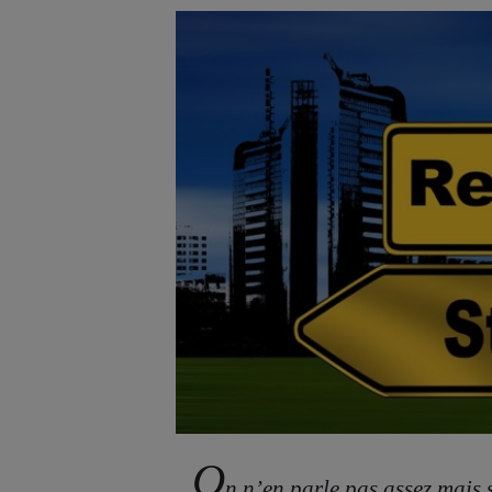
O
n n’en parle pas assez mais s