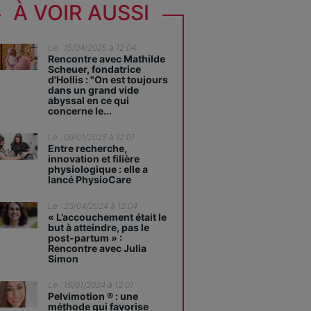
À VOIR AUSSI
Le : 15/04/2025 à 12:04
Rencontre avec Mathilde
Scheuer, fondatrice
d'Hollis : "On est toujours
dans un grand vide
abyssal en ce qui
concerne le...
Le : 09/01/2025 à 12:01
Entre recherche,
innovation et filière
physiologique : elle a
lancé PhysioCare
Le : 23/04/2024 à 12:04
« L’accouchement était le
but à atteindre, pas le
post-partum » :
Rencontre avec Julia
Simon
Le : 15/01/2024 à 12:01
Pelvimotion ® : une
méthode qui favorise