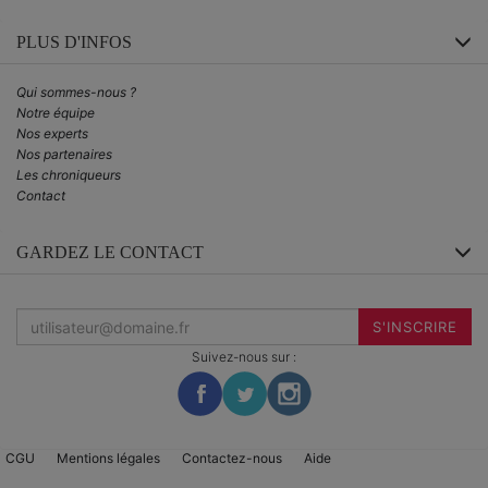
PLUS D'INFOS
Qui sommes-nous ?
Notre équipe
Nos experts
Nos partenaires
Les chroniqueurs
Contact
GARDEZ LE CONTACT
Inscrivez-
vous
S'INSCRIRE
à
la
Suivez-nous sur :
newsletter
:
CGU
Mentions légales
Contactez-nous
Aide