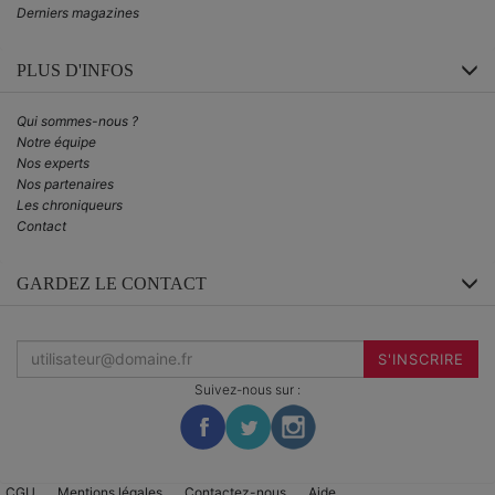
Derniers magazines
PLUS D'INFOS
Qui sommes-nous ?
Notre équipe
Nos experts
Nos partenaires
Les chroniqueurs
Contact
GARDEZ LE CONTACT
Inscrivez-
vous
S'INSCRIRE
à
la
Suivez-nous sur :
newsletter
:
CGU
Mentions légales
Contactez-nous
Aide