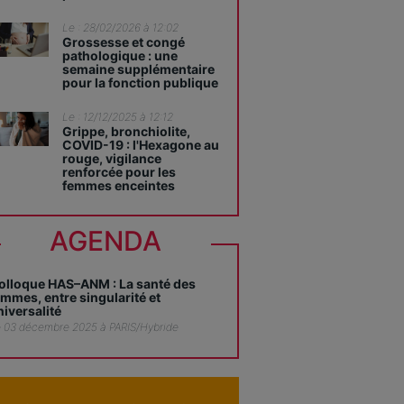
Le : 28/02/2026 à 12:02
Grossesse et congé
pathologique : une
semaine supplémentaire
pour la fonction publique
Le : 12/12/2025 à 12:12
Grippe, bronchiolite,
COVID-19 : l'Hexagone au
rouge, vigilance
renforcée pour les
femmes enceintes
AGENDA
olloque HAS–ANM : La santé des
emmes, entre singularité et
niversalité
 03 décembre 2025 à PARIS/Hybride