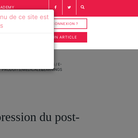
CADEMY
u de ce site est
INSCRIPTION / CONNEXION ?
és
SOUMETTRE UN ARTICLE
FICHES
VIDÉOS / E-
PRODUITS/MÉDICALES
LEARNINGS
ression du post-