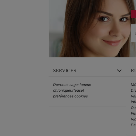
SERVICES
R
Devenez sage-femme
Mé
chroniqueur(euse)
Dro
préférences cookies
Vo
Inf
Out
Fi
Vid
De