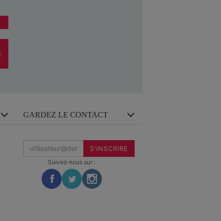
E
GARDEZ LE CONTACT
Inscrivez-
vous
S'INSCRIRE
à
la
Suivez-nous sur :
newsletter
: