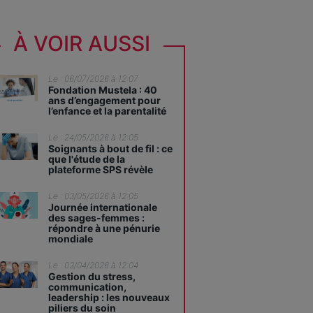
À VOIR AUSSI
Le : 06/07/2026 à 12:07
Fondation Mustela : 40
ans d’engagement pour
l’enfance et la parentalité
Le : 24/05/2026 à 12:05
Soignants à bout de fil : ce
que l'étude de la
plateforme SPS révèle
Le : 03/05/2026 à 12:05
Journée internationale
des sages-femmes :
répondre à une pénurie
mondiale
Le : 03/04/2026 à 12:04
Gestion du stress,
communication,
leadership : les nouveaux
piliers du soin