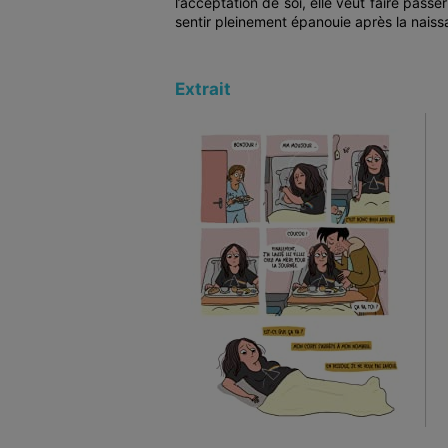
l’acceptation de soi, elle veut faire pas
sentir pleinement épanouie après la nais
Extrait