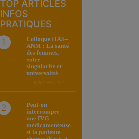
TOP ARTICLES
INFOS
PRATIQUES
Colloque HAS–
1
ANM : La santé
des femmes,
entre
singularité et
universalité
Le : 19/10/2025 à 12:10
Peut-on
2
interrompre
une IVG
médicamenteuse
si la patiente
change d’avis ?