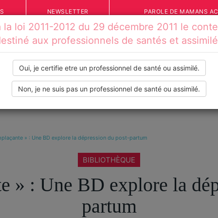
ÉS
NEWSLETTER
PAROLE DE MAMANS A
la loi 2011-2012 du 29 décembre 2011 le conten
estiné aux professionnels de santés et assimil
Oui, je certifie etre un professionnel de santé ou assimilé.
Non, je ne suis pas un professionnel de santé ou assimilé.
IONS
VOS TÉMOIGNAGES
INFOS PRATIQUES
OUTILS
mplaçante » : Une BD explore la dépression du post-partum
BIBLIOTHÈQUE
e » : Une BD explore la dép
partum