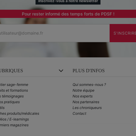
Inscrivez-vous à notre newsletter
Pour rester informé des temps forts de PDSF !
Email
S'INSCRIR
UBRIQUES
PLUS D'INFOS
tier sage-femme
Qui sommes-nous ?
its et formations
Notre équipe
s témoignages
Nos experts
os pratiques
Nos partenaires
ils
Les chroniqueurs
ches produits/médicales
Contact
éos / E-learnings
rniers magazines