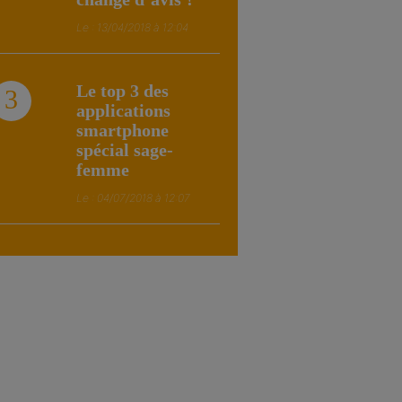
Le : 13/04/2018 à 12:04
Le top 3 des
3
applications
smartphone
spécial sage-
femme
Le : 04/07/2018 à 12:07