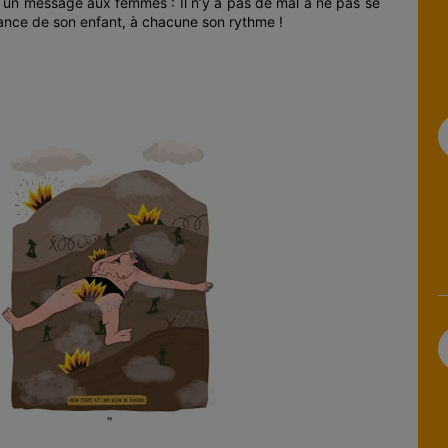
ser un message aux femmes : Il n’y a pas de mal à ne pas se
sance de son enfant, à chacune son rythme !