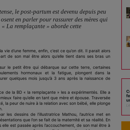
ense, le post-partum est devenu depuis peu
 osent en parler pour rassurer des mères qui
e. « La remplaçante » aborde cette
 vie d’une femme, enfin, c’est ce qu’on dit. Il parait alors
rt de son mal être alors qu’elle tient dans ses bras un
 sur le petit être qui débarque sur cette terre, certaines
oulements hormonaux et la fatigue, plongent dans la
urer quelques mois jusqu’à 3 ans après la naissance de
C
ce de la BD « la remplaçante » les a expérimentés. Elle a
f
 mieux faire qu’elle en tant que mère et épouse. Traversée
u
ité, la peur de nuire à la relation avec son bébé, elle plonge
Le
m.
 les dessins de l’illustratrice Mathou, l’autrice met en
ésentations que l’on se fait de la maternité et sa réalité. En
es elle est passée après l’accouchement, de son mal être à