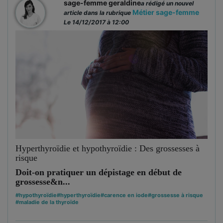
sage-femme geraldine
a rédigé un nouvel
Métier sage-femme
article dans la rubrique
Le 14/12/2017 à 12:00
Hyperthyroïdie et hypothyroïdie : Des grossesses à
risque
Doit-on pratiquer un dépistage en début de
grossesse&n...
#hypothyroïdie
#hyperthyroïdie
#carence en iode
#grossesse à risque
#maladie de la thyroïde