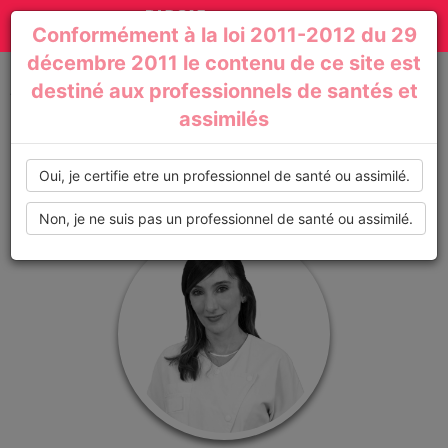
Actualités
Toggle
Conformément à la loi 2011-2012 du 29
médicales,
navigation
décembre 2011 le contenu de ce site est
dossiers
destiné aux professionnels de santés et
Accueil
Profil de : Geraldine_Sagefemme
assimilés
thématiques,
formations,
Oui, je certifie etre un professionnel de santé ou assimilé.
recommandations
Non, je ne suis pas un professionnel de santé ou assimilé.