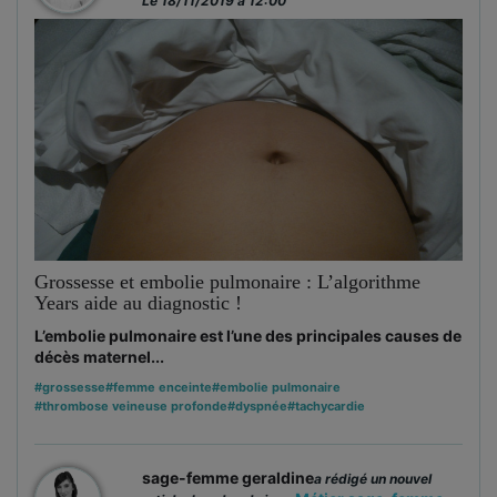
Le 18/11/2019 à 12:00
Grossesse et embolie pulmonaire : L’algorithme
Years aide au diagnostic !
L’embolie pulmonaire est l’une des principales causes de
décès maternel...
#grossesse
#femme enceinte
#embolie pulmonaire
#thrombose veineuse profonde
#dyspnée
#tachycardie
sage-femme geraldine
a rédigé un nouvel