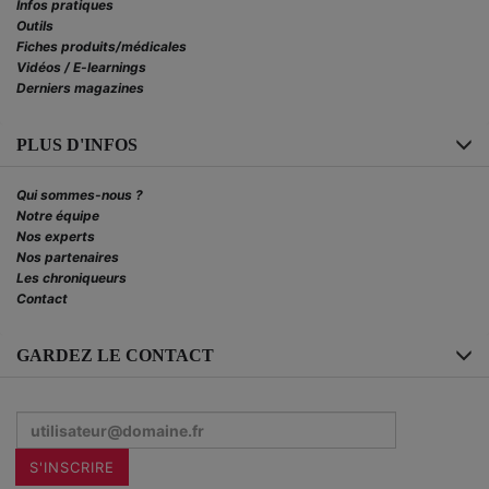
Infos pratiques
Outils
Fiches produits/médicales
Vidéos / E-learnings
Derniers magazines
PLUS D'INFOS
Qui sommes-nous ?
Notre équipe
Nos experts
Nos partenaires
Les chroniqueurs
Contact
GARDEZ LE CONTACT
Inscrivez-
vous
à
la
S'INSCRIRE
newsletter