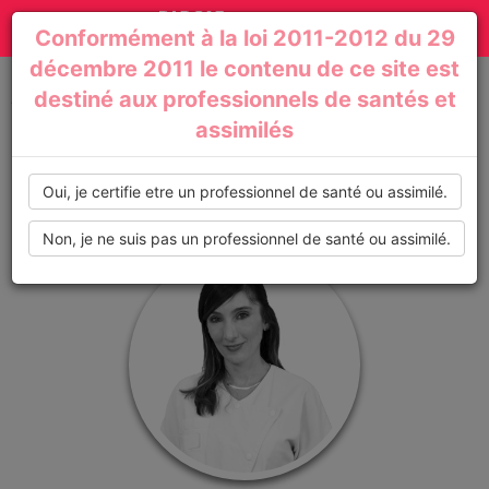
Actualités
Toggle
Conformément à la loi 2011-2012 du 29
médicales,
navigation
décembre 2011 le contenu de ce site est
dossiers
destiné aux professionnels de santés et
Accueil
Profil de : Geraldine_Sagefemme
assimilés
thématiques,
formations,
Oui, je certifie etre un professionnel de santé ou assimilé.
recommandations
Non, je ne suis pas un professionnel de santé ou assimilé.