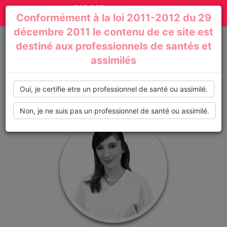
Actualités
Toggle
Conformément à la loi 2011-2012 du 29
médicales,
navigation
décembre 2011 le contenu de ce site est
dossiers
destiné aux professionnels de santés et
Accueil
Profil de : Geraldine_Sagefemme
assimilés
thématiques,
formations,
Oui, je certifie etre un professionnel de santé ou assimilé.
recommandations
Non, je ne suis pas un professionnel de santé ou assimilé.