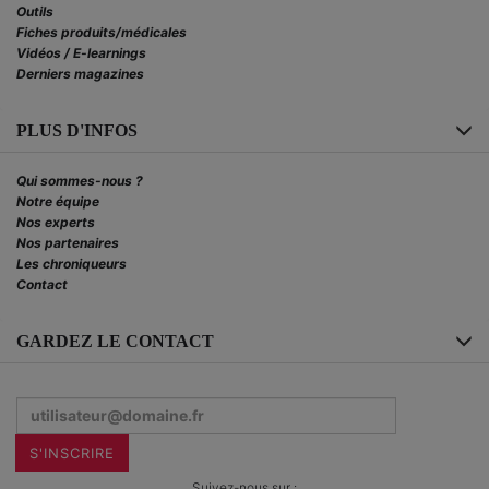
Outils
Fiches produits/médicales
Vidéos / E-learnings
Derniers magazines
PLUS D'INFOS
Qui sommes-nous ?
Notre équipe
Nos experts
Nos partenaires
Les chroniqueurs
Contact
GARDEZ LE CONTACT
Inscrivez-
vous
à
la
S'INSCRIRE
newsletter
:
Suivez-nous sur :