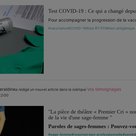
Test COVID-19 : Ce qui a changé depui
Pour accompagner la progression de la vacci
#vaccination
#COVID-19
#test RT-PCR
#test antigénique
raldine
Vos témoignages
a rédigé un nouvel article dans la rubrique
12:00
"La pièce de théâtre « Premier Cri » no
de la vie d'une sage-femme "
Paroles de sages-femmes : Pouvez-vou
#sage-femme
#reconversion professionnelle
#coméd