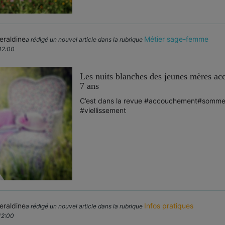
raldine
Métier sage-femme
a rédigé un nouvel article dans la rubrique
12:00
Les nuits blanches des jeunes mères accé
7 ans
C’est dans la revue
#accouchement
#sommei
#viellissement
raldine
Infos pratiques
a rédigé un nouvel article dans la rubrique
12:00