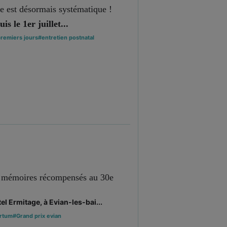
e est désormais systématique !
s le 1er juillet...
remiers jours
#entretien postnatal
les mémoires récompensés au 30e
el Ermitage, à Evian-les-bai...
artum
#Grand prix evian