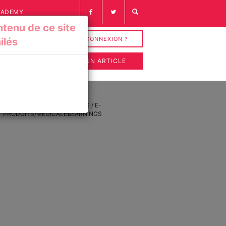
CADEMY
tenu de ce site
INSCRIPTION / CONNEXION ?
ilés
SOUMETTRE UN ARTICLE
FICHES
VIDÉOS / E-
PRODUITS/MÉDICALES
LEARNINGS