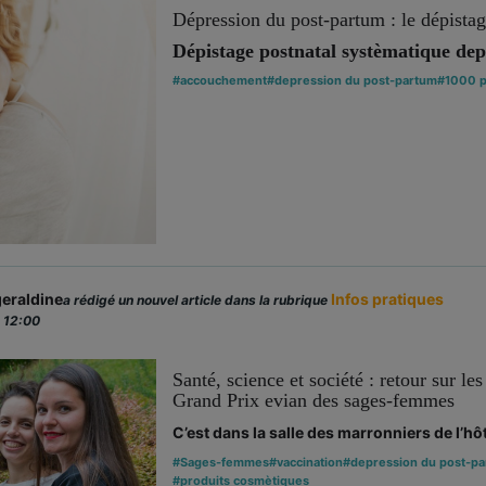
Dépression du post-partum : le dépistag
Dépistage postnatal systèmatique depui
#accouchement
#depression du post-partum
#1000 p
eraldine
Infos pratiques
a rédigé un nouvel article dans la rubrique
 12:00
Santé, science et société : retour sur 
Grand Prix evian des sages-femmes
C’est dans la salle des marronniers de l’hôt
#Sages-femmes
#vaccination
#depression du post-p
#produits cosmètiques