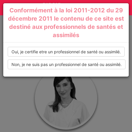
Actualités
Toggle
Conformément à la loi 2011-2012 du 29
médicales,
navigation
décembre 2011 le contenu de ce site est
dossiers
destiné aux professionnels de santés et
Accueil
Profil de : Geraldine_Sagefemme
assimilés
thématiques,
formations,
Oui, je certifie etre un professionnel de santé ou assimilé.
recommandations
Non, je ne suis pas un professionnel de santé ou assimilé.