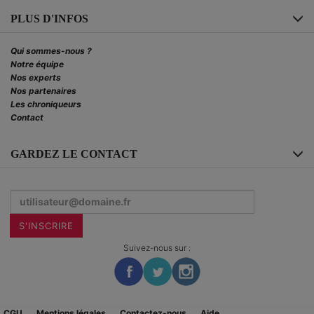
PLUS D'INFOS
Qui sommes-nous ?
Notre équipe
Nos experts
Nos partenaires
Les chroniqueurs
Contact
GARDEZ LE CONTACT
Inscrivez-
vous
à
la
S'INSCRIRE
newsletter
:
Suivez-nous sur :
CGU
Mentions légales
Contactez-nous
Aide