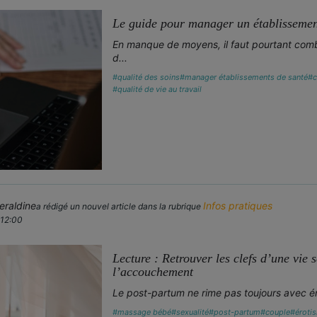
Le guide pour manager un établissemen
En manque de moyens, il faut pourtant combin
d...
#qualité des soins
#manager établissements de santé
#c
#qualité de vie au travail
raldine
Infos pratiques
a rédigé un nouvel article dans la rubrique
 12:00
Lecture : Retrouver les clefs d’une vie 
l’accouchement
Le post-partum ne rime pas toujours avec ér
#massage bébé
#sexualité
#post-partum
#couple
#éroti