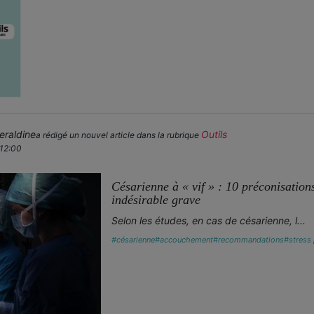
raldine
Outils
a rédigé un nouvel article dans la rubrique
 12:00
Césarienne à « vif » : 10 préconisatio
indésirable grave
Selon les études, en cas de césarienne, l...
#césarienne
#accouchement
#recommandations
#stress