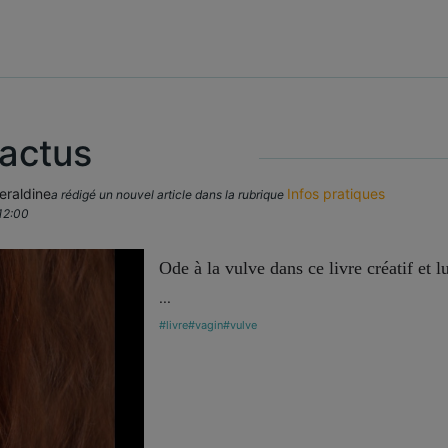
 actus
raldine
Infos pratiques
a rédigé un nouvel article dans la rubrique
12:00
Ode à la vulve dans ce livre créatif et l
...
#livre
#vagin
#vulve