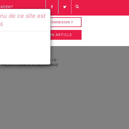
CADEMY
u de ce site est
INSCRIPTION / CONNEXION ?
és
SOUMETTRE UN ARTICLE
FICHES
VIDÉOS / E-
PRODUITS/MÉDICALES
LEARNINGS