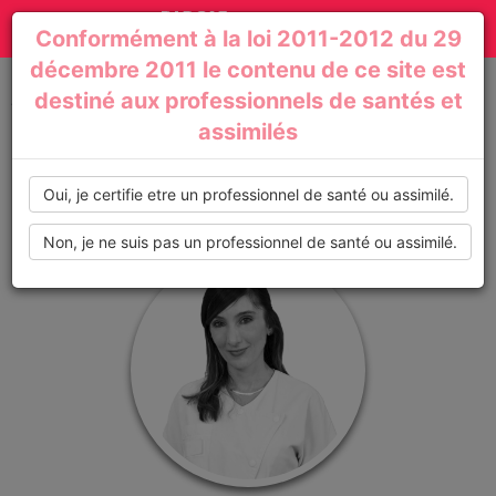
Actualités
Toggle
Conformément à la loi 2011-2012 du 29
médicales,
navigation
décembre 2011 le contenu de ce site est
dossiers
destiné aux professionnels de santés et
Accueil
Profil de : Geraldine_Sagefemme
assimilés
thématiques,
formations,
Oui, je certifie etre un professionnel de santé ou assimilé.
recommandations
Non, je ne suis pas un professionnel de santé ou assimilé.