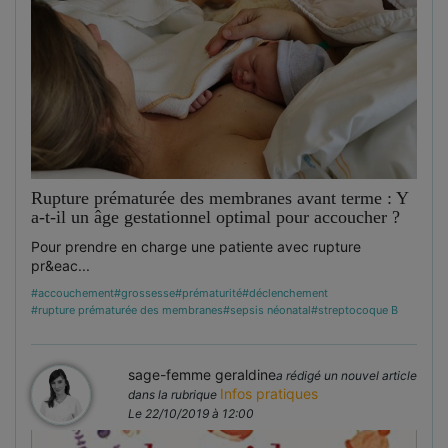
Rupture prématurée des membranes avant terme : Y
a-t-il un âge gestationnel optimal pour accoucher ?
Pour prendre en charge une patiente avec rupture
pr&eac...
#accouchement
#grossesse
#prématurité
#déclenchement
#rupture prématurée des membranes
#sepsis néonatal
#streptocoque B
sage-femme geraldine
a rédigé un nouvel article
Infos pratiques
dans la rubrique
Le 22/10/2019 à 12:00