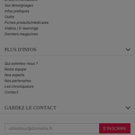
Vos témoignages
Infos pratiques
Outils
Fiches produits/médicales
Vidéos / E-learnings
Derniers magazines
PLUS D'INFOS
Qui sommes-nous ?
Notre équipe
Nos experts
Nos partenaires
Les chroniqueurs
Contact
GARDEZ LE CONTACT
Inscrivez-
vous
S'INSCRIRE
à