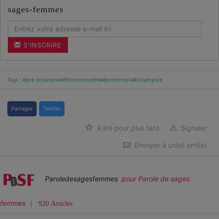
sages-femmes
S'INSCRIRE
#pré-éclampsie
#thrombopénie
#proteïnurie
#éclampsie
Tags :
Partager
Twitter
À lire pour plus tard
Signaler
Envoyer à un(e) ami(e)
Paroledesagesfemmes
pour Parole de sages
femmes
920 Articles