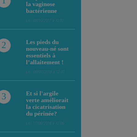
1
la vaginose
bactérienne
Le : 08/10/2017 à 12:10
Les pieds du
2
nouveau-né sont
essentiels à
l’allaitement !
Le : 09/07/2019 à 12:07
Et si l'argile
3
verte améliorait
la cicatrisation
du périnée?
Le : 17/06/2018 à 12:06