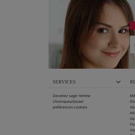
SERVICES
R
Devenez sage-femme
Mé
chroniqueur(euse)
Dro
préférences cookies
Vo
Inf
Out
Fi
Vid