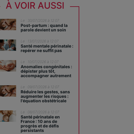
À VOIR AUSSI
Le : 30/07/2026 à 12:07
Post-partum : quand la
parole devient un soin
Le : 13/07/2026 à 12:07
Santé mentale périnatale :
repérer ne suffit pas
Le : 10/07/2026 à 12:07
Anomalies congénitales :
dépister plus tôt,
accompagner autrement
Le : 09/07/2026 à 12:07
Réduire les gestes, sans
augmenter les risques :
l'équation obstétricale
Le : 08/07/2026 à 12:07
Santé périnatale en
France : 10 ans de
progrès et de défis
persistants