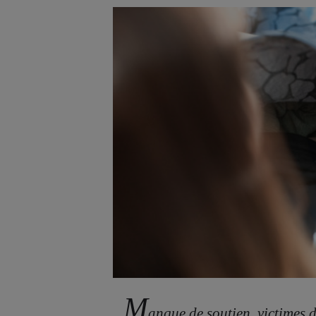
M
anque de soutien, victimes 