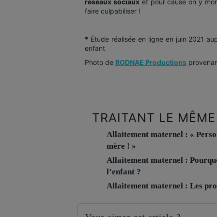
réseaux sociaux
et pour cause on y mont
faire culpabiliser !
* Étude réalisée en ligne en juin 2021 au
enfant
Photo de
RODNAE Productions
provena
TRAITANT LE MÊME
Allaitement maternel : « Perso
mère ! »
Allaitement maternel : Pourquo
l’enfant ?
Allaitement maternel : Les pro
Vous aimez cet article ?