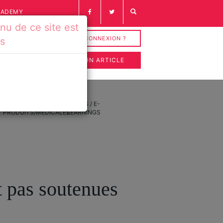
CADEMY
u de ce site est
INSCRIPTION / CONNEXION ?
és
SOUMETTRE UN ARTICLE
FICHES
VIDÉOS / E-
PRODUITS/MÉDICALES
LEARNINGS
t pas soutenues