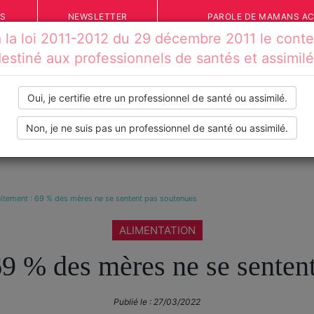
ÉS
NEWSLETTER
PAROLE DE MAMANS A
la loi 2011-2012 du 29 décembre 2011 le conten
estiné aux professionnels de santés et assimil
Oui, je certifie etre un professionnel de santé ou assimilé.
Non, je ne suis pas un professionnel de santé ou assimilé.
IONS
VOS TÉMOIGNAGES
INFOS PRATIQUES
OUTILS
aitement : 69 % des mères ne se sentent pas soutenues
ALIMENTATION
69 % des mères ne se senten
Publié le :
27/03/2022