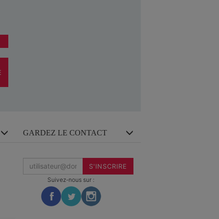
E
GARDEZ LE CONTACT
Inscrivez-
vous
S'INSCRIRE
à
la
Suivez-nous sur :
newsletter
: