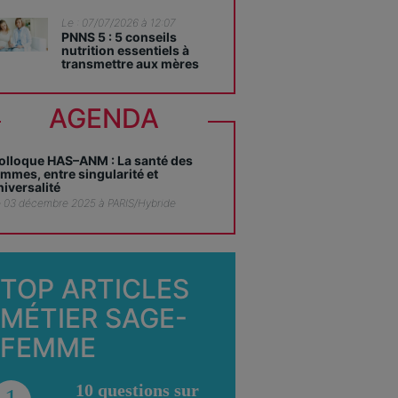
Le : 07/07/2026 à 12:07
PNNS 5 : 5 conseils
nutrition essentiels à
transmettre aux mères
AGENDA
olloque HAS–ANM : La santé des
emmes, entre singularité et
niversalité
 03 décembre 2025 à PARIS/Hybride
TOP ARTICLES
MÉTIER SAGE-
FEMME
10 questions sur